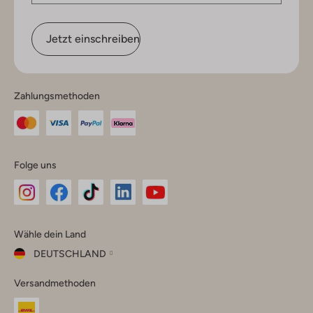
Jetzt einschreiben
Zahlungsmethoden
Folge uns
Omoda
Omoda
Omoda
Omoda
Omoda
Wähle dein Land
Instagram
Facebook
TikTok
LinkedIn
YouTube
DEUTSCHLAND
Wähle
Versandmethoden
dein
Schließ
Land