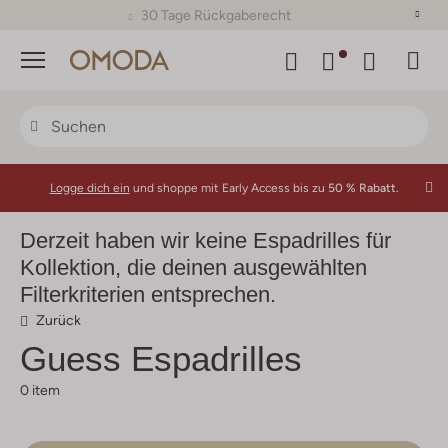
30 Tage Rückgaberecht
Menü
Logge dich ein
und shoppe mit Early Access bis zu
50 % Rabatt.
Derzeit haben wir keine Espadrilles für
Kollektion, die deinen ausgewählten
Filterkriterien entsprechen.
Zurück
Guess
Espadrilles
0 item