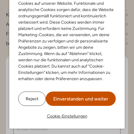
Cookies auf unserer Website. Funktionale und
analytische Cookies sorgen dafür, dass die Website
Kundenservice
ordnungsgemäß funktioniert und kontinuierlich
verbessert wird. Diese Cookies werden immer
Account
platziert und erfordern keine Zustimmung. Für
Fashion News
Marketing-Cookies, die wir verwenden, um deine
Präferenzen zu verfolgen und dir personalisierte
bei Omoda
Angebote zu zeigen, bitten wir um deine
Zustimmung. Wenn du auf "Ablehnen" klickst,
werden nur die funktionalen und analytischen
Lass uns in Kontakt bleiben
Cookies platziert. Du kannst auch auf "Cookie-
Einstellungen" klicken, um mehr Informationen zu
erhalten oder deine Präferenzen anzupassen.
Bleib auf dem Laufenden mit den neuesten Artikeln und
exklusiven Angeboten, nur für dich. Abonniere den
Newsletter und gewinne einen Einkaufsgutschein im
Wert von €150.
Einverstanden und weiter
Reject
Cookie-Einstellungen