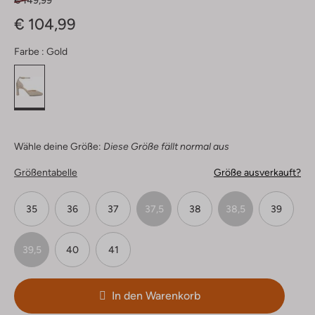
€ 149,99
€ 104,99
Farbe :
Gold
Wähle deine Größe:
Diese Größe fällt normal aus
Größentabelle
Größe ausverkauft?
35
36
37
37,5
38
38,5
39
39,5
40
41
In den Warenkorb