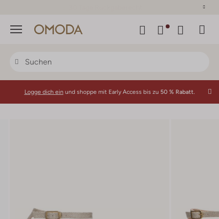
30 Tage Rückgaberecht
Menü
Logge dich ein
und shoppe mit Early Access bis zu
50 % Rabatt.