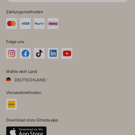
Zahlungsmethoden
Folge uns
Omoda
Omoda
Omoda
Omoda
Omoda
Wähle dein Land
Instagram
Facebook
TikTok
LinkedIn
YouTube
DEUTSCHLAND
Wähle
Versandmethoden
dein
Schließ
Land
Nederland
België
(Nederlands)
Download onze Omoda app
Belgique
(Français)