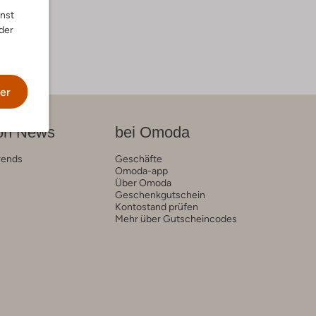
"
nnst
der
er
on News
bei Omoda
rends
Geschäfte
Omoda-app
Über Omoda
Geschenkgutschein
Kontostand prüfen
Mehr über Gutscheincodes