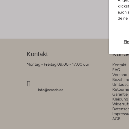
Angeb
klicks
auch a
deine
Ei
Kontakt
Kunde
Montag - Freitag 09:00 - 17:00 uur
Kontakt
FAQ
Versand
Bezahlm
Umtausc
Retourni
info@omoda.de
Garantie
Kleidung
Widerruf
Datensc
Impress
AGB