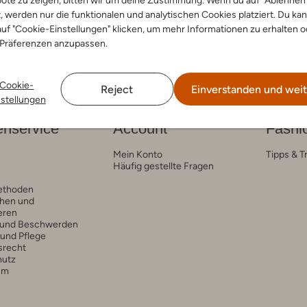
ote zu zeigen, bitten wir um deine Zustimmung. Wenn du auf "Ablehnen
t, werden nur die funktionalen und analytischen Cookies platziert. Du ka
uf "Cookie-Einstellungen" klicken, um mehr Informationen zu erhalten o
 Präferenzen anzupassen.
Cookie-
Reject
Einverstanden und weit
nstellungen
nservice
Account
Fashi
Mein Konto
Tipps & T
Häufig gestellte Fragen
ethoden
hen und
eren
 und Beschwerden
 und Pflege
srecht
hutz
um