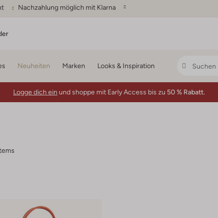
ht
Nachzahlung möglich mit Klarna
der
es
Neuheiten
Marken
Looks & Inspiration
Logge dich ein
und shoppe mit Early Access bis zu
50 % Rabatt.
items