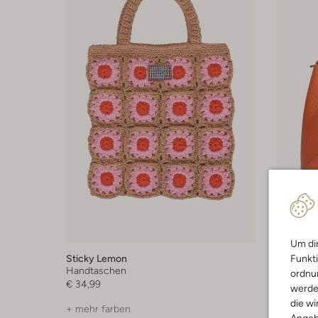
-40%
Um dir
Funkti
Sticky Lemon
Gianni Ch
Handtaschen
Handtas
ordnun
€ 34,99
€ 174,99
werde
die wi
+ mehr farben
+ mehr f