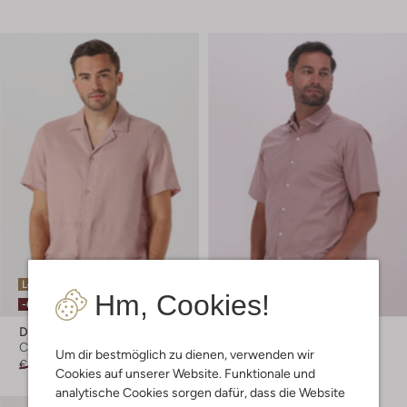
Letzter Artikel
Hm, Cookies!
-60%
-60%
Drykorn
Selected Men
Casual-Hemd
Casual-Hemd
Um dir bestmöglich zu dienen, verwenden wir
€ 99,99
€ 39,99
€ 39,95
€ 15,99
Cookies auf unserer Website. Funktionale und
analytische Cookies sorgen dafür, dass die Website