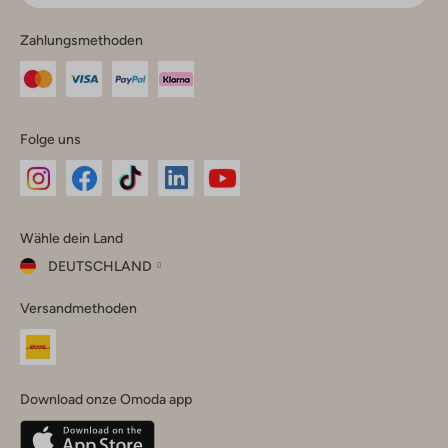
Zahlungsmethoden
Folge uns
Omoda
Omoda
Omoda
Omoda
Omoda
Wähle dein Land
Instagram
Facebook
TikTok
LinkedIn
YouTube
DEUTSCHLAND
Wähle
Versandmethoden
dein
Schließ
Land
Nederland
België
(Nederlands)
Download onze Omoda app
Belgique
(Français)