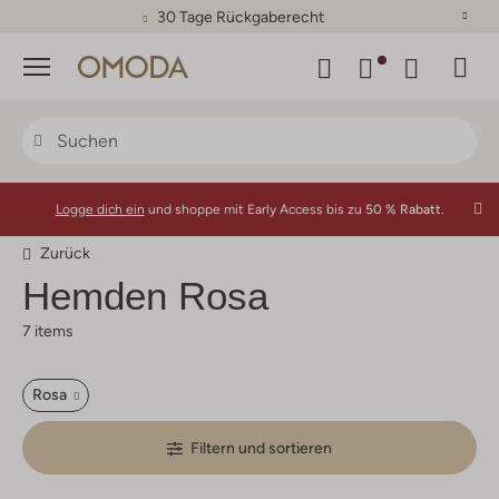
30 Tage Rückgaberecht
Menü
Logge dich ein
und shoppe mit Early Access bis zu
50 % Rabatt.
Zurück
Hemden Rosa
7 items
Rosa
Filtern und sortieren