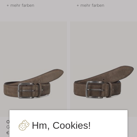
+ mehr farben
+ mehr farben
Officine Napoli
Officine Napoli
Hm, Cookies!
Gürtel
Gürtel
€ 59,99
€ 59,99