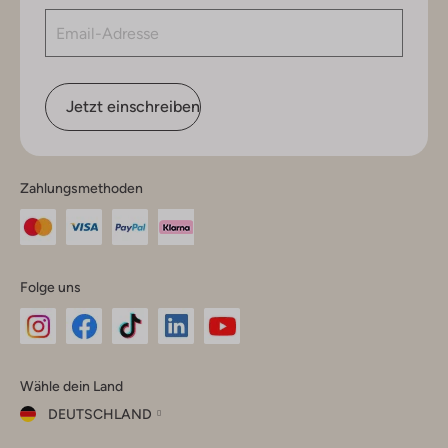
Jetzt einschreiben
Zahlungsmethoden
Folge uns
Omoda
Omoda
Omoda
Omoda
Omoda
Wähle dein Land
Instagram
Facebook
TikTok
LinkedIn
YouTube
DEUTSCHLAND
Wähle