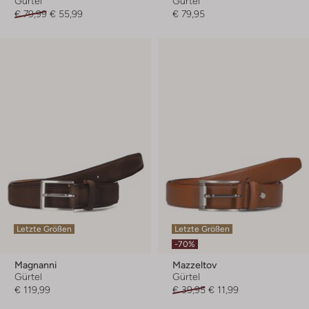
Gürtel
Gürtel
€ 79,99
€ 55,99
€ 79,95
Letzte Größen
Letzte Größen
-70%
Magnanni
Mazzeltov
Gürtel
Gürtel
€ 119,99
€ 39,95
€ 11,99