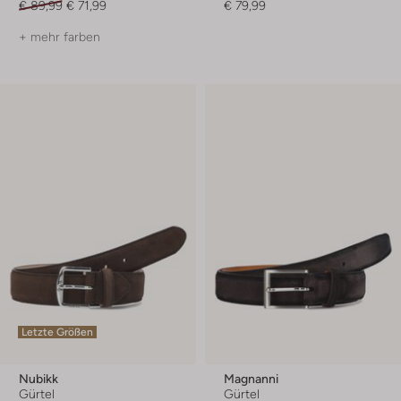
€ 89,99
€ 71,99
€ 79,99
+ mehr farben
Letzte Größen
Nubikk
Magnanni
Gürtel
Gürtel