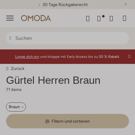
30 Tage Rückgaberecht
Menü
Logge dich ein
und shoppe mit Early Access bis zu
50 % Rabatt.
Zurück
Gürtel Herren Braun
71 items
Braun
Filtern und sortieren