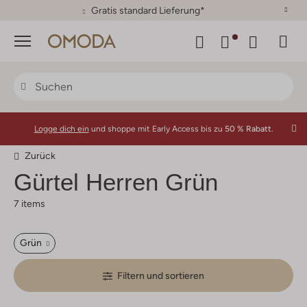
30 Tage Rückgaberecht
Menü
Logge dich ein
und shoppe mit Early Access bis zu
50 % Rabatt.
Zurück
Gürtel Herren Grün
7 items
Grün
Filtern und sortieren