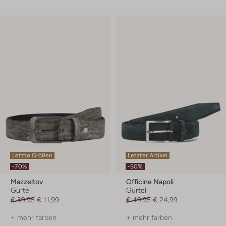
Letzte Größen
Letzter Artikel
-70%
-50%
Mazzeltov
Officine Napoli
Gürtel
Gürtel
€ 39,95
€ 11,99
€ 49,95
€ 24,99
+ mehr farben
+ mehr farben