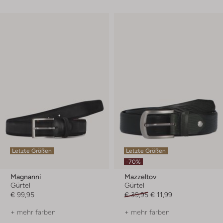
Letzte Größen
Letzte Größen
-70%
Magnanni
Mazzeltov
Gürtel
Gürtel
€ 99,95
€ 39,95
€ 11,99
+ mehr farben
+ mehr farben