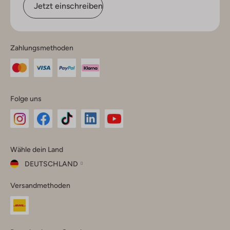
Jetzt einschreiben
Zahlungsmethoden
Folge uns
Omoda
Omoda
Omoda
Omoda
Omoda
Wähle dein Land
Instagram
Facebook
TikTok
LinkedIn
YouTube
DEUTSCHLAND
Wähle
Versandmethoden
dein
Schließ
Land
Nederland
België
(Nederlands)