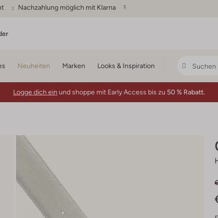
ht
Nachzahlung möglich mit Klarna
der
es
Neuheiten
Marken
Looks & Inspiration
Logge dich ein
und shoppe mit Early Access bis zu
50 % Rabatt.