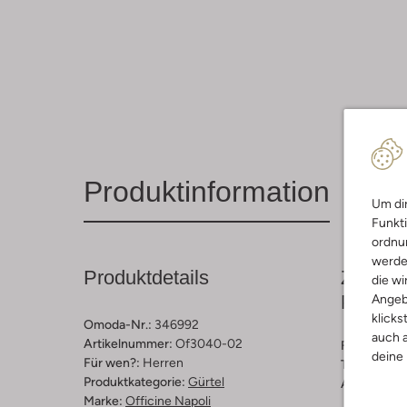
Produktinformation
Um dir
Funkti
ordnun
werde
Produktdetails
Zusamm
die wi
Passfo
Angeb
klicks
Omoda-Nr.:
346992
auch a
Artikelnummer:
Of3040-02
Farbe :
Hell
deine
Für wen?:
Herren
Trends:
Cla
Produktkategorie:
Gürtel
Außenmater
Marke:
Officine Napoli