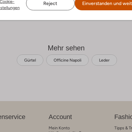
Cookie-
Reject
Einverstanden und weit
nstellungen
Mehr sehen
Gürtel
Officine Napoli
Leder
nservice
Account
Fashi
Mein Konto
Tipps & T