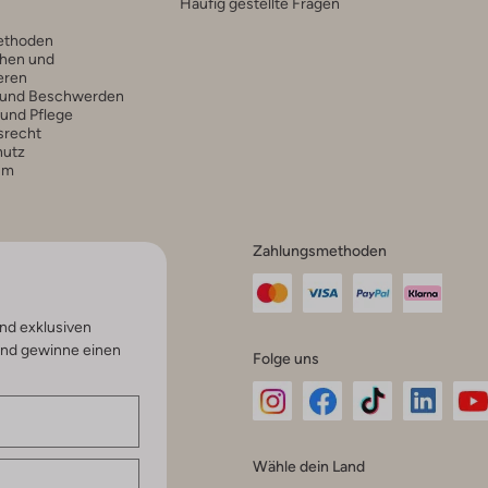
Häufig gestellte Fragen
ethoden
hen und
eren
 und Beschwerden
 und Pflege
srecht
hutz
um
Zahlungsmethoden
nd exklusiven
und gewinne einen
Folge uns
Omoda
Omoda
Omoda
Omoda
Om
Wähle dein Land
Instagram
Facebook
TikTok
LinkedI
Yo