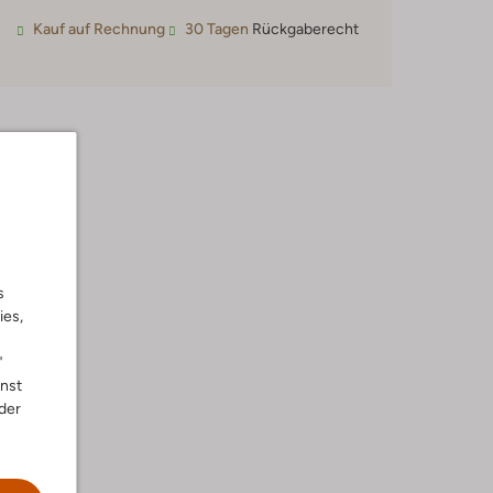
Kauf auf Rechnung
30 Tagen
Rückgaberecht
s
ies,
"
nnst
der