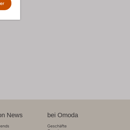
er
on News
bei Omoda
rends
Geschäfte