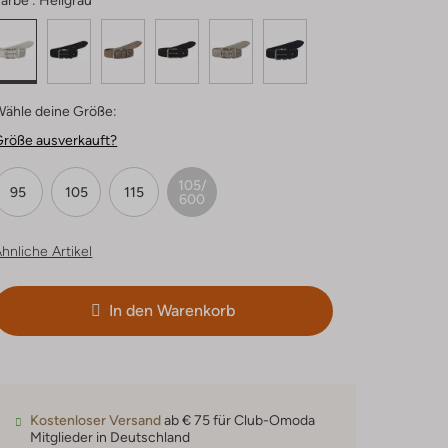
arbe :
Hellgrau
Wähle deine Größe:
Größe ausverkauft?
105/
95
105
115
600
hnliche Artikel
In den Warenkorb
Kostenloser Versand
ab € 75 für Club-Omoda
Mitglieder in Deutschland