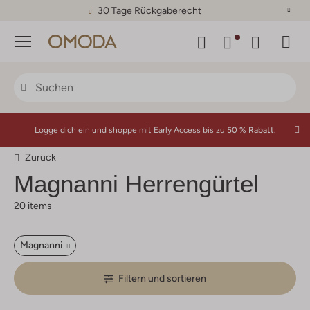
30 Tage Rückgaberecht
Menü
Logge dich ein
und shoppe mit Early Access bis zu
50 % Rabatt.
Zurück
Magnanni Herrengürtel
20 items
Magnanni
Filtern und sortieren