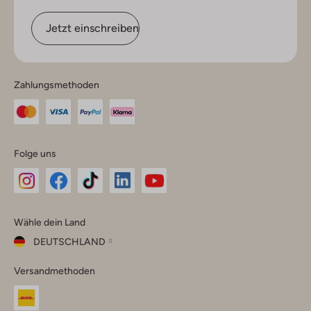
Jetzt einschreiben
Zahlungsmethoden
Folge uns
Omoda
Omoda
Omoda
Omoda
Omoda
Wähle dein Land
Instagram
Facebook
TikTok
LinkedIn
YouTube
DEUTSCHLAND
Wähle
Versandmethoden
dein
Schließ
Land
Nederland