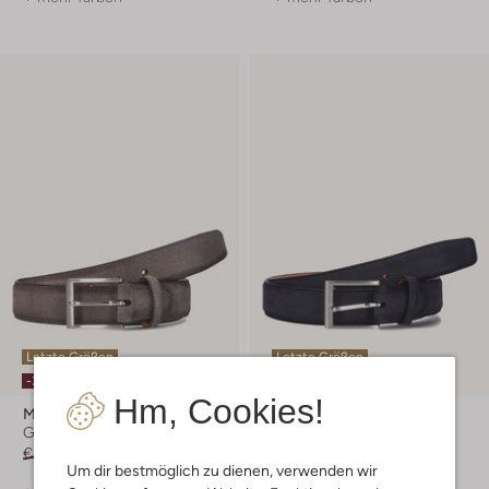
Letzte Größen
Letzte Größen
-30%
Hm, Cookies!
Magnanni
Magnanni
Gürtel
Gürtel
€ 99,99
€ 69,99
€ 119,99
Um dir bestmöglich zu dienen, verwenden wir