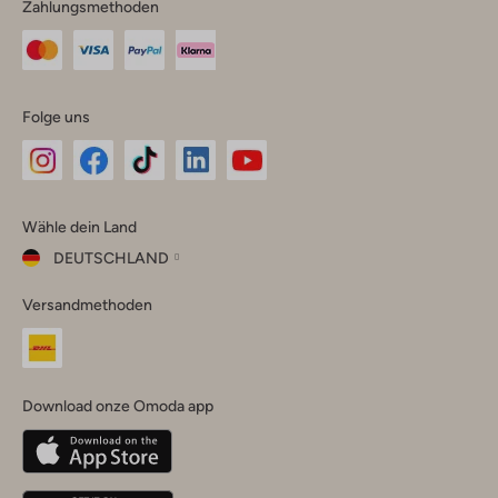
Zahlungsmethoden
Folge uns
Omoda
Omoda
Omoda
Omoda
Omoda
Wähle dein Land
Instagram
Facebook
TikTok
LinkedIn
YouTube
DEUTSCHLAND
Wähle
Versandmethoden
dein
Schließ
Land
Nederland
België
(Nederlands)
Download onze Omoda app
Belgique
(Français)
Deutschland