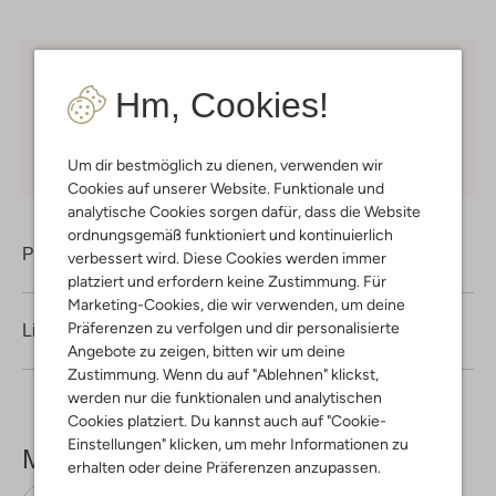
Kostenloser Versand
ab € 75 für Club-Omoda
Hm, Cookies!
Mitglieder in Deutschland
Kauf auf Rechnung
30 Tagen
Rückgaberecht
Um dir bestmöglich zu dienen, verwenden wir
Cookies auf unserer Website. Funktionale und
analytische Cookies sorgen dafür, dass die Website
ordnungsgemäß funktioniert und kontinuierlich
Produktinformation
verbessert wird. Diese Cookies werden immer
platziert und erfordern keine Zustimmung. Für
Marketing-Cookies, die wir verwenden, um deine
Präferenzen zu verfolgen und dir personalisierte
Lieferung & Rückgabe
Angebote zu zeigen, bitten wir um deine
Zustimmung. Wenn du auf "Ablehnen" klickst,
werden nur die funktionalen und analytischen
Cookies platziert. Du kannst auch auf "Cookie-
Einstellungen" klicken, um mehr Informationen zu
Mehr sehen
erhalten oder deine Präferenzen anzupassen.