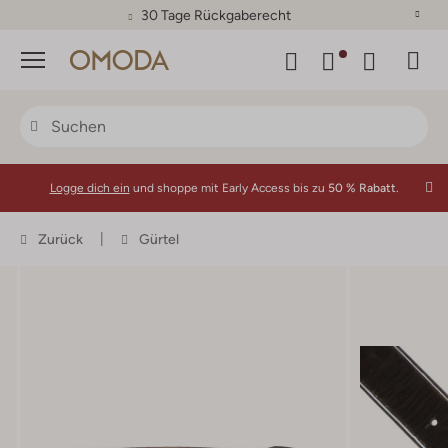
30 Tage Rückgaberecht
Menü
Logge dich ein
und shoppe mit Early Access bis zu
50 % Rabatt.
Zurück
Gürtel