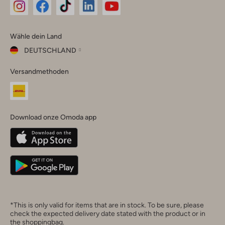
Omoda
Omoda
Omoda
Omoda
Omoda
Wähle dein Land
Instagram
Facebook
TikTok
LinkedIn
YouTube
DEUTSCHLAND
Wähle
Versandmethoden
dein
Schließ
Land
Nederland
België
(Nederlands)
Download onze Omoda app
Belgique
(Français)
Deutschland
*This is only valid for items that are in stock. To be sure, please
check the expected delivery date stated with the product or in
the shoppingbag.