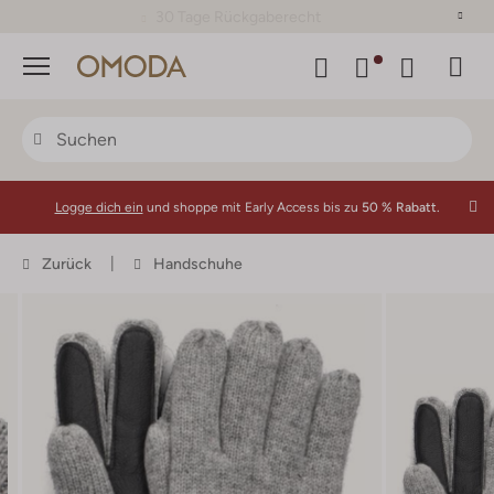
30 Tage Rückgaberecht
Menü
Logge dich ein
und shoppe mit Early Access bis zu
50 % Rabatt.
Zurück
Handschuhe