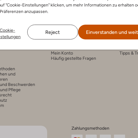
uf "Cookie-Einstellungen" klicken, um mehr Informationen zu erhalten o
 Präferenzen anzupassen.
Cookie-
Reject
Einverstanden und weit
nstellungen
nservice
Account
Fashi
Mein Konto
Tipps & T
Häufig gestellte Fragen
ethoden
hen und
eren
 und Beschwerden
 und Pflege
srecht
hutz
um
Zahlungsmethoden