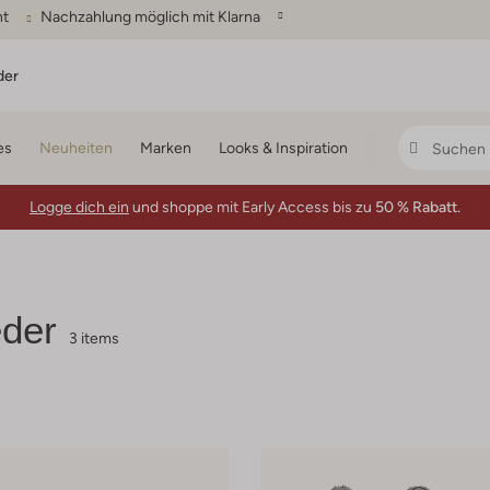
ht
Nachzahlung möglich mit Klarna
der
es
Neuheiten
Marken
Looks & Inspiration
Logge dich ein
und shoppe mit Early Access bis zu
50 % Rabatt.
der
3 items