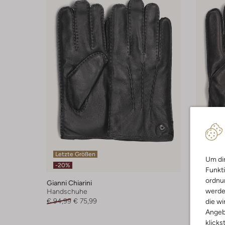
Letzte Größen
Letzter
Um dir
-20%
-20%
Funkti
ordnun
Gianni Chiarini
Gianni Ch
werde
Handschuhe
Handsch
€ 94,99
€ 75,99
€ 129,99
die wi
Angeb
klicks