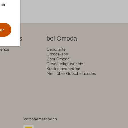
der
er
on News
bei Omoda
rends
Geschäfte
Omoda-app
Über Omoda
Geschenkgutschein
Kontostand prüfen
Mehr über Gutscheincodes
Versandmethoden