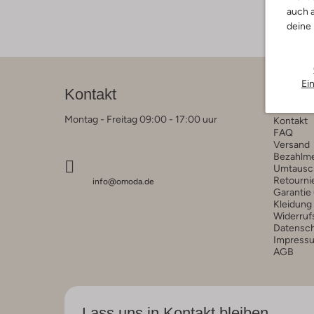
auch a
deine
Ei
Kontakt
Kunde
Montag - Freitag 09:00 - 17:00 uur
Kontakt
FAQ
Versand
Bezahlm
Umtausc
Retourni
info@omoda.de
Garantie
Kleidung
Widerruf
Datensc
Impress
AGB
Lass uns in Kontakt bleiben