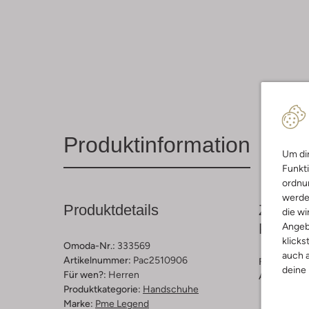
Produktinformation
Um dir
Funkti
ordnun
werde
Produktdetails
Zusamm
die wi
Passfo
Angeb
klicks
Omoda-Nr.:
333569
auch a
Artikelnummer:
Pac2510906
Farbe :
Sch
deine
Für wen?:
Herren
Außenmater
Produktkategorie:
Handschuhe
Marke:
Pme Legend