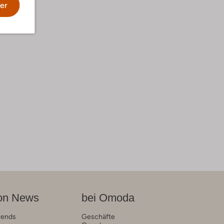
er
on News
bei Omoda
rends
Geschäfte