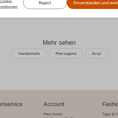
Cookie-
Reject
Einverstanden und weit
nstellungen
Mehr sehen
Handschuhe
Pme Legend
Acryl
nservice
Account
Fashi
Mein Konto
Tipps & T