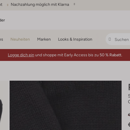
ht
Nachzahlung möglich mit Klarna
der
es
Neuheiten
Marken
Looks & Inspiration
Logge dich ein
und shoppe mit Early Access bis zu
50 % Rabatt.