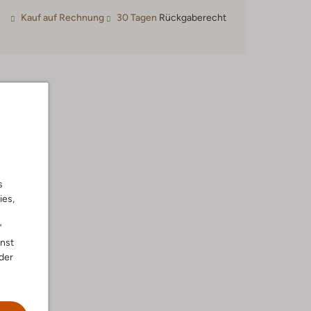
Kauf auf Rechnung
30 Tagen
Rückgaberecht
s
ies,
"
nnst
der