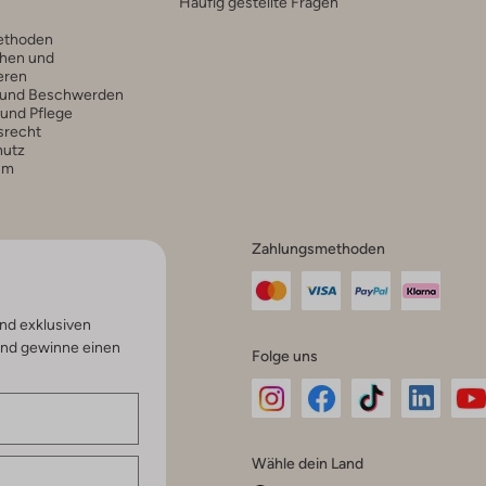
Häufig gestellte Fragen
ethoden
hen und
eren
 und Beschwerden
 und Pflege
srecht
hutz
um
Zahlungsmethoden
nd exklusiven
und gewinne einen
Folge uns
Omoda
Omoda
Omoda
Omoda
Om
Wähle dein Land
Instagram
Facebook
TikTok
LinkedI
Yo