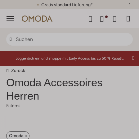
30 Tage Rückgaberecht
Menü
Logge dich ein
und shoppe mit Early Access bis zu
50 % Rabatt.
Zurück
Omoda
Accessoires
Herren
5 items
Omoda