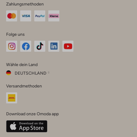
Zahlungsmethoden
Folge uns
Omoda
Omoda
Omoda
Omoda
Omoda
Wähle dein Land
Instagram
Facebook
TikTok
LinkedIn
YouTube
DEUTSCHLAND
Wähle
Versandmethoden
dein
Schließ
Land
Nederland
België
(Nederlands)
Download onze Omoda app
Belgique
(Français)
Deutschland