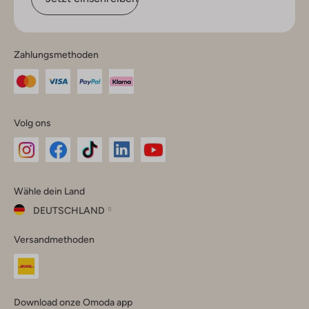
Zahlungsmethoden
Volg ons
Omoda
Omoda
Omoda
Omoda
Omoda
Wähle dein Land
Instagram
Facebook
TikTok
LinkedIn
YouTube
DEUTSCHLAND
Wähle
Versandmethoden
dein
Schließ
Land
Nederland
België
(Nederlands)
Download onze Omoda app