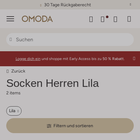
30 Tage Rückgaberecht
Menü
Logge dich ein
und shoppe mit Early Access bis zu
50 % Rabatt.
Zurück
Socken Herren Lila
2 items
Lila
Filtern und sortieren