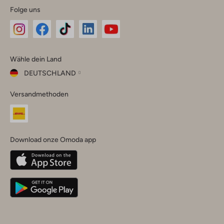
Folge uns
Omoda
Omoda
Omoda
Omoda
Omoda
Wähle dein Land
Instagram
Facebook
TikTok
LinkedIn
YouTube
DEUTSCHLAND
Wähle
Versandmethoden
dein
Schließ
Land
Nederland
België
(Nederlands)
Download onze Omoda app
Belgique
(Français)
Deutschland