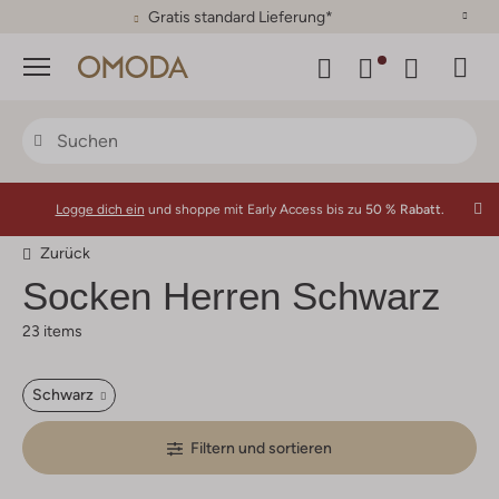
30 Tage Rückgaberecht
Menü
Logge dich ein
und shoppe mit Early Access bis zu
50 % Rabatt.
Zurück
Socken Herren Schwarz
23 items
Schwarz
Filtern und sortieren