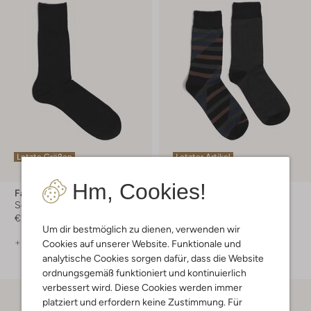
Letzte Größen
Letzter Artikel
Hm, Cookies!
Falke
Marcmarcs
Socken
Socken
€ 16,95
€ 10,99
Um dir bestmöglich zu dienen, verwenden wir
+ mehr farben
+ mehr farben
Cookies auf unserer Website. Funktionale und
analytische Cookies sorgen dafür, dass die Website
ordnungsgemäß funktioniert und kontinuierlich
verbessert wird. Diese Cookies werden immer
platziert und erfordern keine Zustimmung. Für