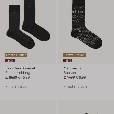
Letzte Größen
Letzte Größen
-20%
-15%
Floris Van Bommel
Marcmarcs
Beinbekleidung
Socken
€ 19,99
€ 15,99
€ 11,99
€ 9,99
+ mehr farben
+ mehr farben