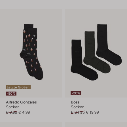
Letzte Größen
-20%
-50%
Alfredo Gonzales
Boss
Socken
Socken
€ 9,99
€ 4,99
€ 24,95
€ 19,99