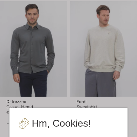
Dstrezzed
Forét
Casual-Hemd
Sweatshirt
€ 99,99
€ 134,99
Hm, Cookies!
+ mehr farben