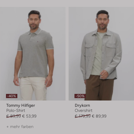
-40%
-50%
Tommy Hilfiger
Drykorn
Polo-Shirt
Overshirt
€ 89,99
€ 53,99
€ 179,99
€ 89,99
+ mehr farben