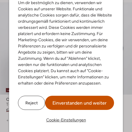
Um dir bestmöglich zu dienen, verwenden wir
Cookies auf unserer Website. Funktionale und
analytische Cookies sorgen dafür, dass die Website
ordnungsgemäß funktioniert und kontinuierlich
verbessert wird. Diese Cookies werden immer
platziert und erfordern keine Zustimmung. Für
Marketing-Cookies, die wir verwenden, um deine
Präferenzen zu verfolgen und dir personalisierte
Angebote zu zeigen, bitten wir um deine
Zustimmung. Wenn du auf "Ablehnen" klickst,
werden nur die funktionalen und analytischen
Cookies platziert. Du kannst auch auf "Cookie-
Einstellungen" klicken, um mehr Informationen zu
erhalten oder deine Präferenzen anzupassen.
-40%
-40%
Chasin
Profuomo
Einverstanden und weiter
Reject
T-shirt
Casual-Hemd
€ 49,99
€ 29,99
€ 139,99
€ 83,99
Cookie-Einstellungen
+ mehr farben
+ mehr farben