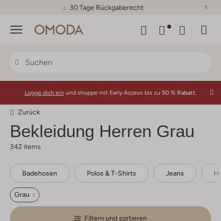
30 Tage Rückgaberecht
Menü
Logge dich ein
und shoppe mit Early Access bis zu
50 % Rabatt.
Zurück
Bekleidung Herren Grau
342 items
Badehosen
Polos & T-Shirts
Jeans
H
Grau
Filtern und sortieren