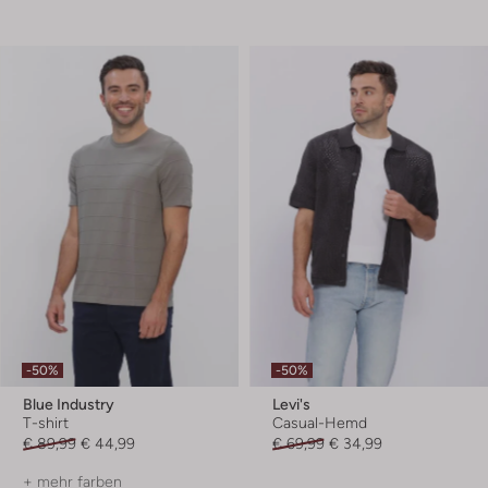
-50%
-50%
Blue Industry
Levi's
T-shirt
Casual-Hemd
€ 89,99
€ 44,99
€ 69,99
€ 34,99
+ mehr farben