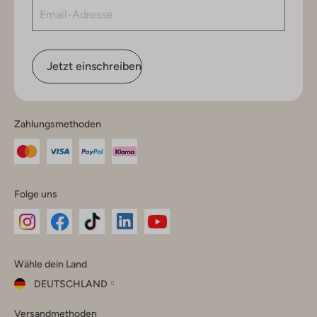
Jetzt einschreiben
Zahlungsmethoden
Folge uns
Omoda
Omoda
Omoda
Omoda
Omoda
Wähle dein Land
Instagram
Facebook
TikTok
LinkedIn
YouTube
DEUTSCHLAND
Wähle
Versandmethoden
dein