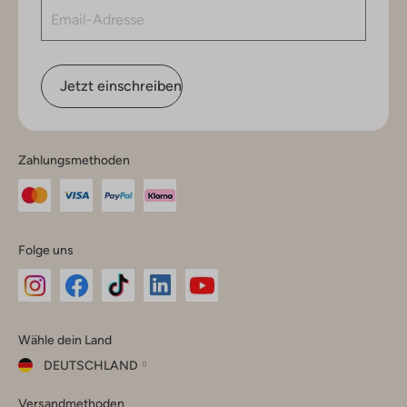
Jetzt einschreiben
Zahlungsmethoden
Folge uns
Omoda
Omoda
Omoda
Omoda
Omoda
Wähle dein Land
Instagram
Facebook
TikTok
LinkedIn
YouTube
DEUTSCHLAND
Wähle
Versandmethoden
dein