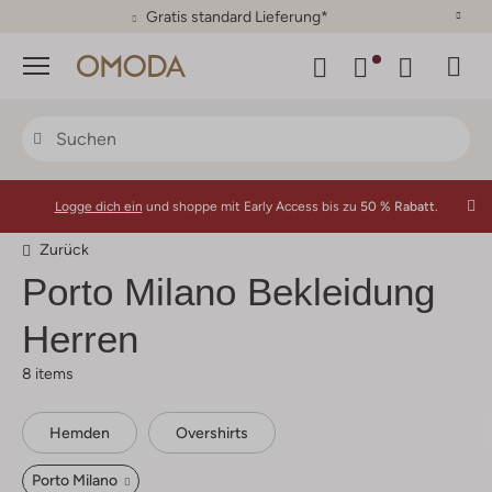
30 Tage Rückgaberecht
Menü
Logge dich ein
und shoppe mit Early Access bis zu
50 % Rabatt.
Zurück
Porto Milano
Bekleidung
Herren
8 items
Hemden
Overshirts
Porto Milano