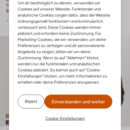
Um dir bestmöglich zu dienen, verwenden wir
Business Hemd
Business Hemd
Cookies auf unserer Website. Funktionale und
€ 119,95
€ 59,95
€ 119,95
€ 59,95
analytische Cookies sorgen dafür, dass die Website
+ mehr farben
+ mehr farben
ordnungsgemäß funktioniert und kontinuierlich
verbessert wird. Diese Cookies werden immer
platziert und erfordern keine Zustimmung. Für
Marketing-Cookies, die wir verwenden, um deine
Präferenzen zu verfolgen und dir personalisierte
Angebote zu zeigen, bitten wir um deine
Zustimmung. Wenn du auf "Ablehnen" klickst,
werden nur die funktionalen und analytischen
Cookies platziert. Du kannst auch auf "Cookie-
Einstellungen" klicken, um mehr Informationen zu
erhalten oder deine Präferenzen anzupassen.
Einverstanden und weiter
Reject
Letzter Artikel
Letzter Artikel
Cookie-Einstellungen
-60%
-60%