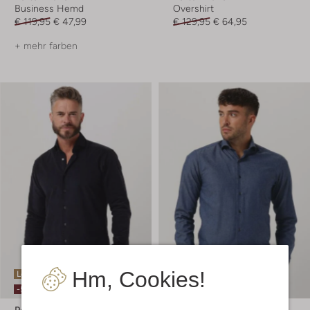
Business Hemd
Overshirt
€ 119,95
€ 47,99
€ 129,95
€ 64,95
+ mehr farben
Hm, Cookies!
Letzter Artikel
Letzter Artikel
-50%
-50%
Porto Milano
Porto Milano