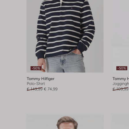
-50%
-50%
Tommy Hilfiger
Tommy Hi
Polo-Shirt
Jogging
€ 149,99
€ 74,99
€ 109,99