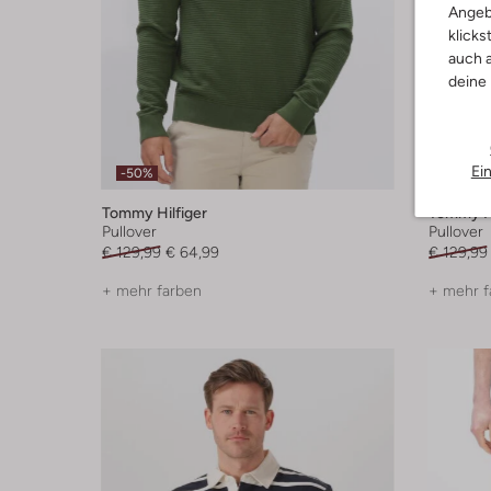
Angeb
klicks
auch a
deine
Ei
-50%
-50%
Tommy Hilfiger
Tommy Hi
Pullover
Pullover
€ 129,99
€ 64,99
€ 129,99
+ mehr farben
+ mehr f