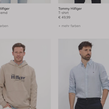
lfiger
Tommy Hilfiger
Hemd
T-shirt
€ 49,99
arben
+ mehr farben