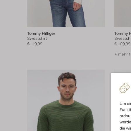
Tommy Hilfiger
Tommy Hi
Sweatshirt
Sweatshi
€ 119,99
€ 109,99
+ mehr f
Um dir
Funkti
ordnun
werde
die wi