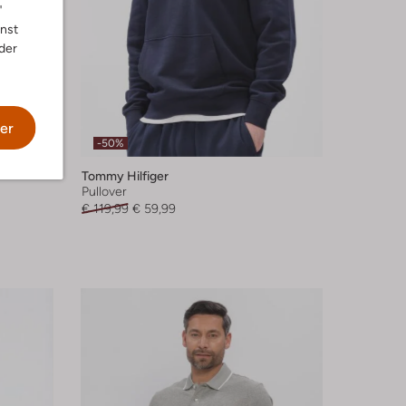
"
nnst
der
er
-50%
Tommy Hilfiger
Pullover
€ 119,99
€ 59,99