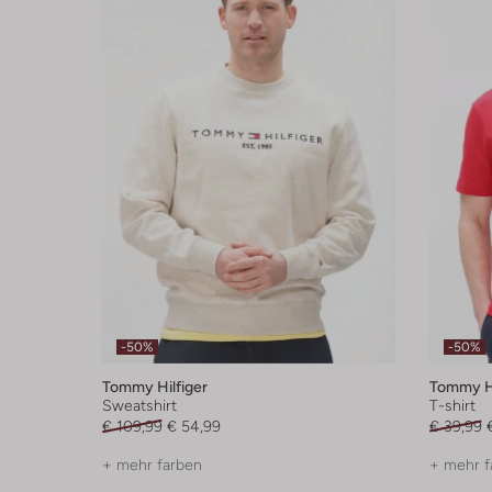
-50%
-50%
Tommy Hilfiger
Tommy Hi
Sweatshirt
T-shirt
€ 109,99
€ 54,99
€ 39,99
+ mehr farben
+ mehr f