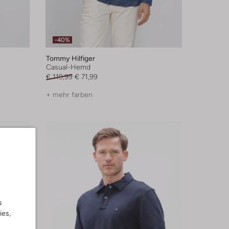
-40%
Tommy Hilfiger
Casual-Hemd
€ 119,99
€ 71,99
+ mehr farben
s
ies,