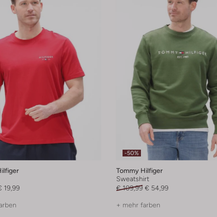
-50%
lfiger
Tommy Hilfiger
Sweatshirt
€ 19,99
€ 109,99
€ 54,99
arben
+ mehr farben