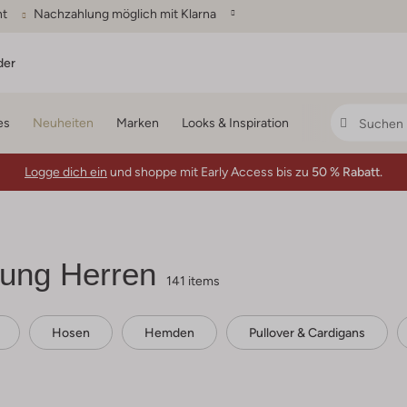
ht
Nachzahlung möglich mit Klarna
der
es
Neuheiten
Marken
Looks & Inspiration
Logge dich ein
und shoppe mit Early Access bis zu
50 % Rabatt.
ung Herren
141 items
Hosen
Hemden
Pullover & Cardigans