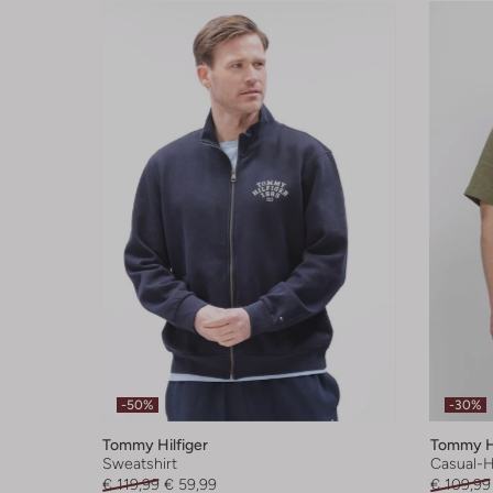
-50%
-30%
Tommy Hilfiger
Tommy Hi
Sweatshirt
Casual-
€ 119,99
€ 59,99
€ 109,99