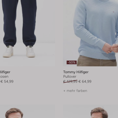
-50%
lfiger
Tommy Hilfiger
hosen
Pullover
€ 54,99
€ 129,99
€ 64,99
+ mehr farben