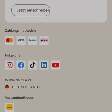
Jetzt einschreiben
Zahlungsmethoden
Folge uns
Omoda
Omoda
Omoda
Omoda
Omoda
Wähle dein Land
Instagram
Facebook
TikTok
LinkedIn
YouTube
DEUTSCHLAND
Wähle
Versandmethoden
dein
Schließ
Land
Nederland