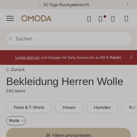
30 Tage Rückgaberecht
Menü
Logge dich ein
und shoppe mit Early Access bis zu
50 % Rabatt.
Zurück
Bekleidung Herren Wolle
242 items
Polos & T-Shirts
Hosen
Hemden
Pull
Wolle
Filtern und sortieren