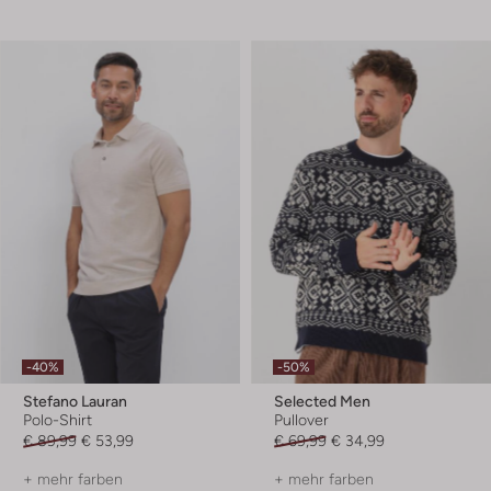
-40%
-50%
Stefano Lauran
Selected Men
Polo-Shirt
Pullover
€ 89,99
€ 53,99
€ 69,99
€ 34,99
+ mehr farben
+ mehr farben