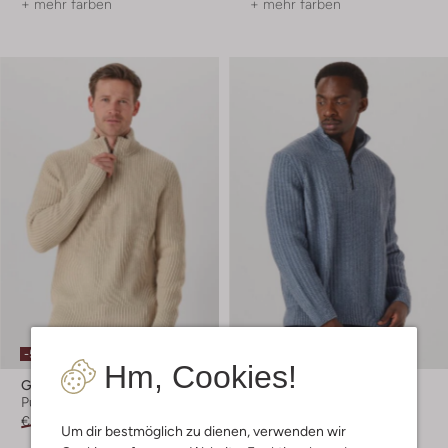
+ mehr farben
+ mehr farben
-50%
-50%
Hm, Cookies!
G-Star Raw
Boss Orange
Pullover
Pullover
€ 149,99
€ 74,99
€ 179,99
€ 89,99
Um dir bestmöglich zu dienen, verwenden wir