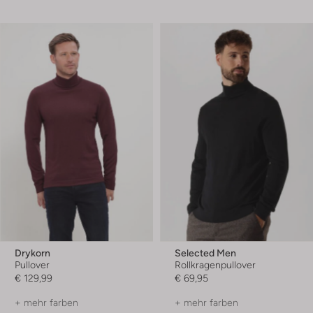
Drykorn
Selected Men
Pullover
Rollkragenpullover
€ 129,99
€ 69,95
+ mehr farben
+ mehr farben