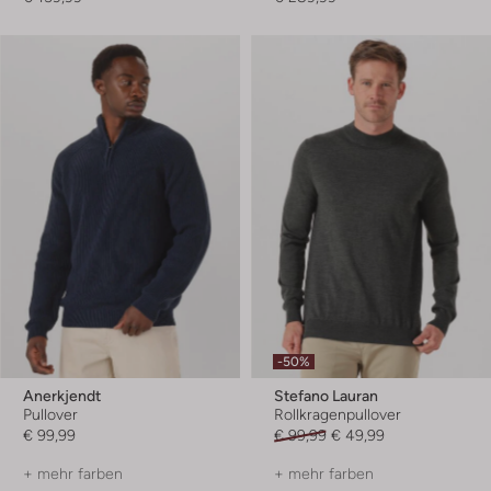
-50%
Anerkjendt
Stefano Lauran
Pullover
Rollkragenpullover
€ 99,99
€ 99,99
€ 49,99
+ mehr farben
+ mehr farben