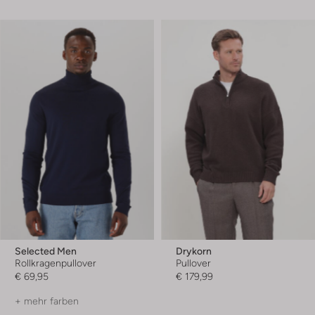
Selected Men
Drykorn
Rollkragenpullover
Pullover
€ 69,95
€ 179,99
+ mehr farben