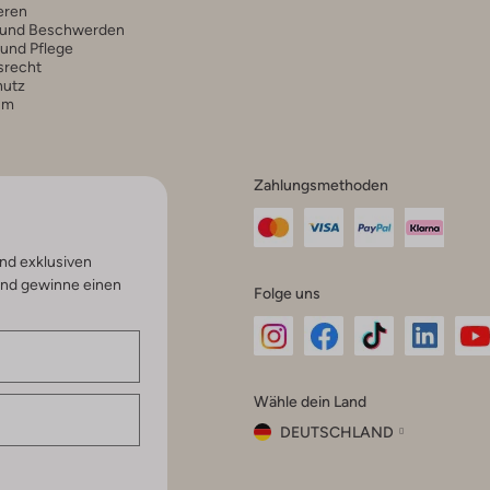
eren
 und Beschwerden
 und Pflege
srecht
hutz
um
Zahlungsmethoden
nd exklusiven
und gewinne einen
Folge uns
Omoda
Omoda
Omoda
Omoda
Om
Wähle dein Land
Instagram
Facebook
TikTok
LinkedI
Yo
DEUTSCHLAND
Wähle
dein