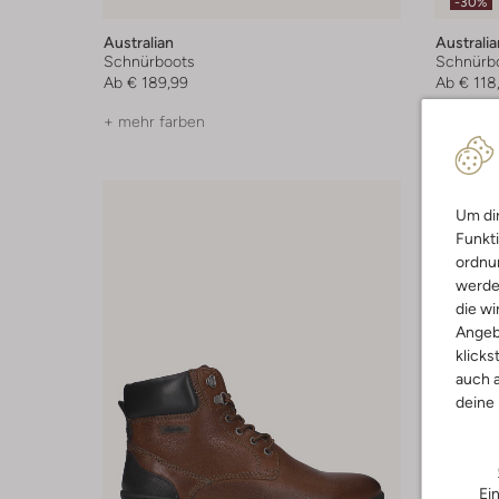
-30%
Australian
Australia
Schnürboots
Schnürb
Ab
€ 189,99
Ab
€ 118
+ mehr farben
+ mehr f
Um dir
Funkti
ordnun
werde
die wi
Angeb
klicks
auch a
deine
Ei