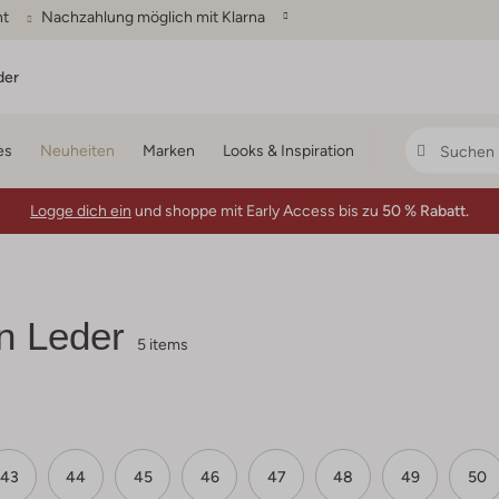
ht
Nachzahlung möglich mit Klarna
der
es
Neuheiten
Marken
Looks & Inspiration
Logge dich ein
und shoppe mit Early Access bis zu
50 % Rabatt.
n Leder
5 items
43
44
45
46
47
48
49
50