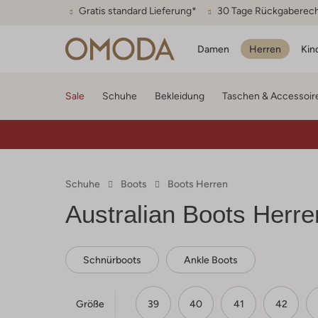
Gratis standard Lieferung*
30 Tage Rückgaberec
Damen
Herren
Kin
Sale
Schuhe
Bekleidung
Taschen & Accessoir
Schuhe
Boots
Boots Herren
Australian
Boots Herre
Schnürboots
Ankle Boots
Größe
39
40
41
42