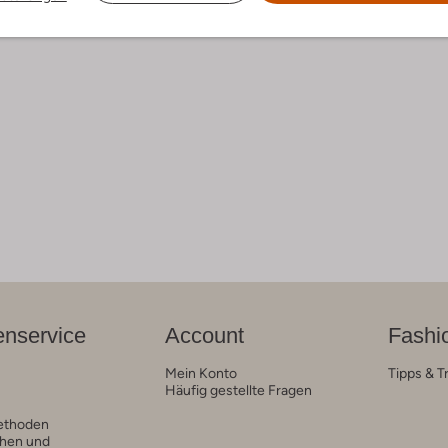
nservice
Account
Fashi
Mein Konto
Tipps & T
Häufig gestellte Fragen
ethoden
hen und