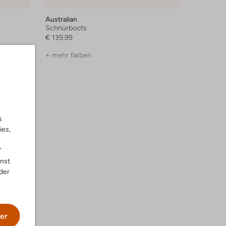
Australian
Schnürboots
€ 139,99
+ mehr farben
s
ies,
"
nnst
der
er