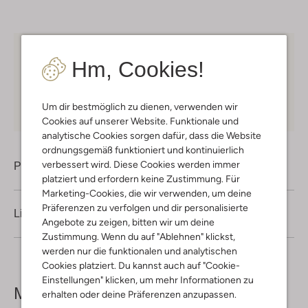
Kostenloser Versand
ab € 75 für Club-Omoda
Hm, Cookies!
Mitglieder in Deutschland
Kauf auf Rechnung
30 Tagen
Rückgaberecht
Um dir bestmöglich zu dienen, verwenden wir
Cookies auf unserer Website. Funktionale und
analytische Cookies sorgen dafür, dass die Website
ordnungsgemäß funktioniert und kontinuierlich
verbessert wird. Diese Cookies werden immer
Produktinformation
platziert und erfordern keine Zustimmung. Für
Marketing-Cookies, die wir verwenden, um deine
Präferenzen zu verfolgen und dir personalisierte
Lieferung & Rückgabe
Angebote zu zeigen, bitten wir um deine
Zustimmung. Wenn du auf "Ablehnen" klickst,
werden nur die funktionalen und analytischen
Cookies platziert. Du kannst auch auf "Cookie-
Einstellungen" klicken, um mehr Informationen zu
Mehr sehen
erhalten oder deine Präferenzen anzupassen.