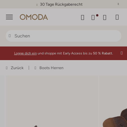
30 Tage Rückgaberecht
Menü
Logge dich ein
und shoppe mit Early Access bis zu
50 % Rabatt.
Zurück
Boots Herren