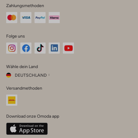
Zahlungsmethoden
Folge uns
Omoda
Omoda
Omoda
Omoda
Omoda
Wähle dein Land
Instagram
Facebook
TikTok
LinkedIn
YouTube
DEUTSCHLAND
Wähle
Versandmethoden
dein
Schließ
Land
Nederland
België
(Nederlands)
Download onze Omoda app
Belgique
(Français)
Deutschland