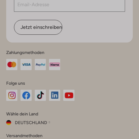
Jetzt einschreiben
Zahlungsmethoden
Folge uns
Omoda
Omoda
Omoda
Omoda
Omoda
Wähle dein Land
Instagram
Facebook
TikTok
LinkedIn
YouTube
DEUTSCHLAND
Wähle
Versandmethoden
dein