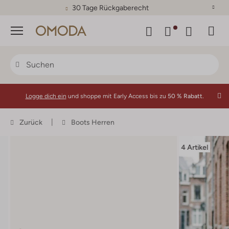
30 Tage Rückgaberecht
Menü
Logge dich ein
und shoppe mit Early Access bis zu
50 % Rabatt.
Zurück
Boots Herren
4 Artikel