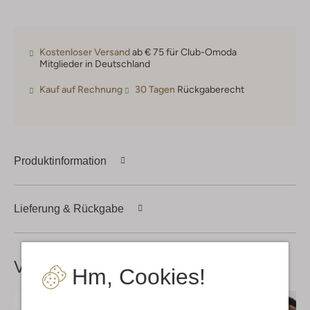
Kostenloser Versand
ab € 75 für Club-Omoda
Mitglieder in Deutschland
Kauf auf Rechnung
30 Tagen
Rückgaberecht
Produktinformation
Lieferung & Rückgabe
Vervollständige deinen
Look
Hm, Cookies!