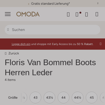
Gratis standard Lieferung*
Menü
Logge dich ein
und shoppe mit Early Access bis zu
50 % Rabatt.
Zurück
Floris Van Bommel
Boots
Herren Leder
4 items
Größe
42
42½
43
43½
44
44½
45
4