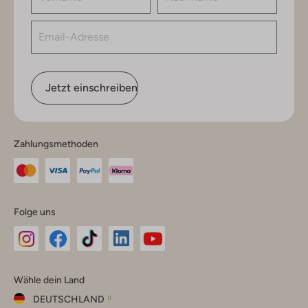
Jetzt einschreiben
Zahlungsmethoden
Folge uns
Omoda
Omoda
Omoda
Omoda
Omoda
Wähle dein Land
Instagram
Facebook
TikTok
LinkedIn
YouTube
DEUTSCHLAND