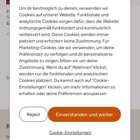
-30%
-50%
Um dir bestmöglich zu dienen, verwenden wir
Floris Van Bommel
Floris Van Bommel
Cookies auf unserer Website. Funktionale und
Schnürboots
Schnürboots
analytische Cookies sorgen dafür, dass die Website
€ 329,99
€ 164,99
€ 329,95
€ 230,99
ordnungsgemäß funktioniert und kontinuierlich
+ mehr farben
+ mehr farben
verbessert wird. Diese Cookies werden immer
platziert und erfordern keine Zustimmung. Für
Marketing-Cookies, die wir verwenden, um deine
Präferenzen zu verfolgen und dir personalisierte
Angebote zu zeigen, bitten wir um deine
Zustimmung. Wenn du auf "Ablehnen" klickst,
werden nur die funktionalen und analytischen
Schuhe
Boots
Boots Herren
Cookies platziert. Du kannst auch auf "Cookie-
Einstellungen" klicken, um mehr Informationen zu
erhalten oder deine Präferenzen anzupassen.
Einverstanden und weiter
Reject
Kontakt
Cookie-Einstellungen
Montag - Freitag 09:00 - 17:00 uur