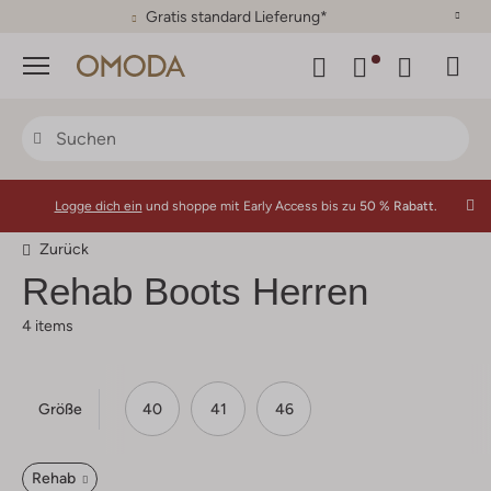
30 Tage Rückgaberecht
Menü
Logge dich ein
und shoppe mit Early Access bis zu
50 % Rabatt.
Zurück
Rehab
Boots Herren
4 items
Größe
40
41
46
Rehab