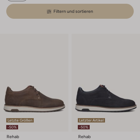
Filtern und sortieren
Letzte Größen
Letzter Artikel
-50%
-50%
Rehab
Rehab