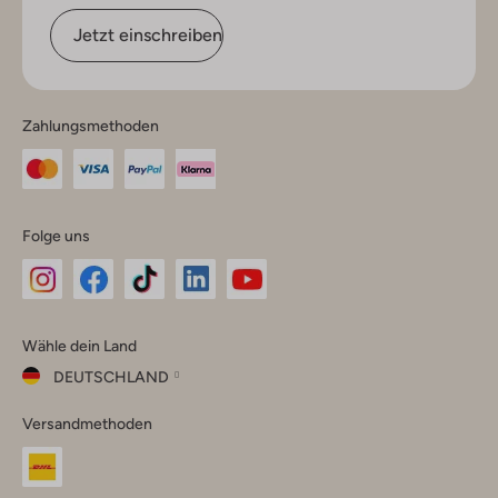
Jetzt einschreiben
Zahlungsmethoden
Folge uns
Omoda
Omoda
Omoda
Omoda
Omoda
Wähle dein Land
Instagram
Facebook
TikTok
LinkedIn
YouTube
DEUTSCHLAND
Wähle
Versandmethoden
dein
Schließ
Land
Nederland