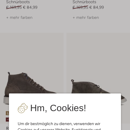
Schnürboots
Schnürboots
€ 169,95
€ 84,99
€ 169,95
€ 84,99
+ mehr farben
+ mehr farben
Hm, Cookies!
Letzter Artikel
Letzter Artikel
-50%
-50%
Um dir bestmöglich zu dienen, verwenden wir
Rehab
Rehab
Cookies auf unserer Website. Funktionale und