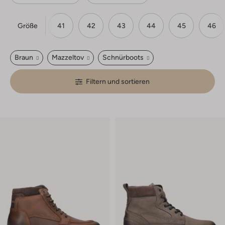
Größe
40
41
42
43
44
45
46
Braun
Mazzeltov
Schnürboots
Filtern und sortieren