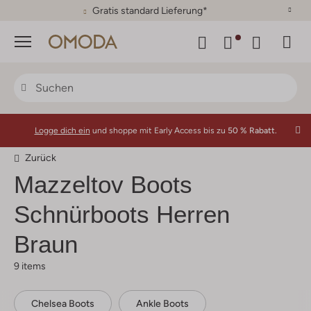
30 Tage Rückgaberecht
Menü
Logge dich ein
und shoppe mit Early Access bis zu
50 % Rabatt.
Zurück
Mazzeltov
Boots
Schnürboots Herren
Braun
9 items
Chelsea Boots
Ankle Boots