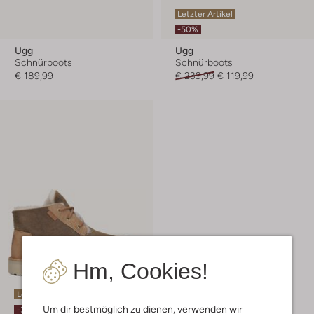
Letzter Artikel
-50%
Ugg
Ugg
Schnürboots
Schnürboots
€ 189,99
€ 239,99
€ 119,99
Hm, Cookies!
Letzte Größen
Um dir bestmöglich zu dienen, verwenden wir
-30%