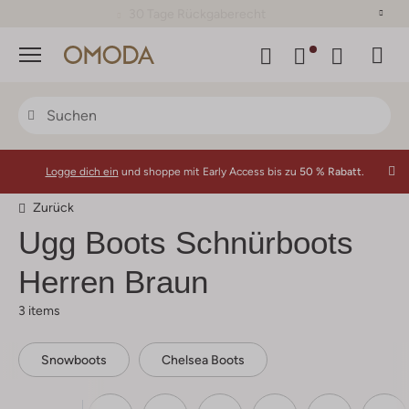
30 Tage Rückgaberecht
Menü
Logge dich ein
und shoppe mit Early Access bis zu
50 % Rabatt.
Zurück
Ugg
Boots Schnürboots
Herren Braun
3 items
Snowboots
Chelsea Boots