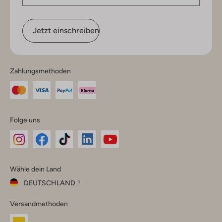
Jetzt einschreiben
Zahlungsmethoden
Folge uns
Omoda
Omoda
Omoda
Omoda
Omoda
Wähle dein Land
Instagram
Facebook
TikTok
LinkedIn
YouTube
DEUTSCHLAND
Wähle
Versandmethoden
dein
Schließ
Land