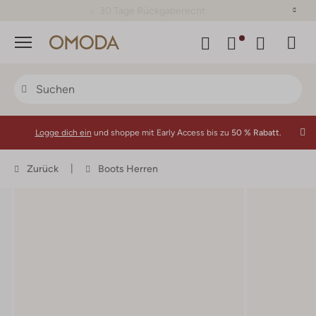
30 Tage Rückgaberecht
Menü
Logge dich ein
und shoppe mit Early Access bis zu
50 % Rabatt.
Zurück
Boots Herren