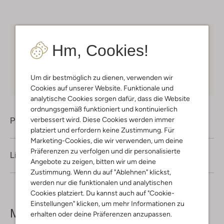
Kostenloser Versand
ab € 75 für Club-Omoda
Hm, Cookies!
Mitglieder in Deutschland
Kauf auf Rechnung
30 Tagen
Rückgaberecht
Um dir bestmöglich zu dienen, verwenden wir
Cookies auf unserer Website. Funktionale und
analytische Cookies sorgen dafür, dass die Website
ordnungsgemäß funktioniert und kontinuierlich
verbessert wird. Diese Cookies werden immer
Produktinformation
platziert und erfordern keine Zustimmung. Für
Marketing-Cookies, die wir verwenden, um deine
Präferenzen zu verfolgen und dir personalisierte
Lieferung & Rückgabe
Angebote zu zeigen, bitten wir um deine
Zustimmung. Wenn du auf "Ablehnen" klickst,
werden nur die funktionalen und analytischen
Cookies platziert. Du kannst auch auf "Cookie-
Einstellungen" klicken, um mehr Informationen zu
Mehr sehen
erhalten oder deine Präferenzen anzupassen.