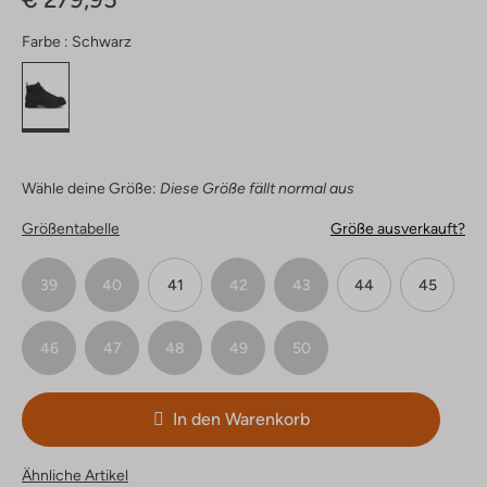
Farbe :
Schwarz
Wähle deine Größe:
Diese Größe fällt normal aus
Größentabelle
Größe ausverkauft?
39
40
41
42
43
44
45
46
47
48
49
50
In den Warenkorb
Ähnliche Artikel