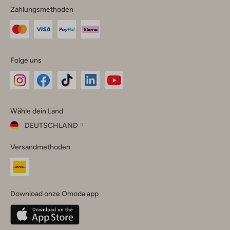
Zahlungsmethoden
Folge uns
Omoda
Omoda
Omoda
Omoda
Omoda
Wähle dein Land
Instagram
Facebook
TikTok
LinkedIn
YouTube
DEUTSCHLAND
Wähle
Versandmethoden
dein
Schließ
Land
Nederland
België
(Nederlands)
Download onze Omoda app
Belgique
(Français)
Deutschland