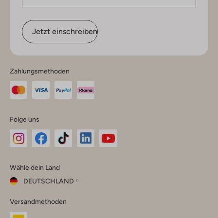
Jetzt einschreiben
Zahlungsmethoden
Folge uns
Omoda
Omoda
Omoda
Omoda
Omoda
Wähle dein Land
Instagram
Facebook
TikTok
LinkedIn
YouTube
DEUTSCHLAND
Wähle
Versandmethoden
dein
Schließ
Land