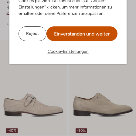
Cookies platziert. Du kannst auch auf "Cookie-
Floris Van Bommel
Stefano Lauran
Einstellungen" klicken, um mehr Informationen zu
Business Schuhe
Business Schuhe
erhalten oder deine Präferenzen anzupassen.
€ 279,99
€ 167,99
€ 199,99
€ 99,99
+ mehr farben
+ mehr farben
Einverstanden und weiter
Reject
Cookie-Einstellungen
-40%
-30%