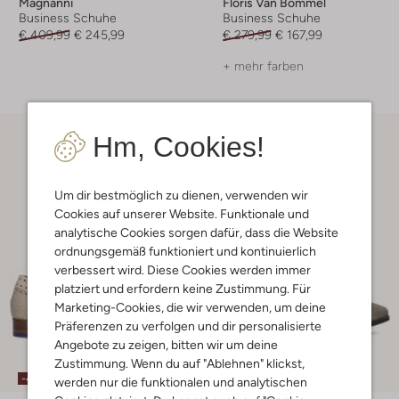
Magnanni
Floris Van Bommel
Business Schuhe
Business Schuhe
€ 409,99
€ 245,99
€ 279,99
€ 167,99
+ mehr farben
Hm, Cookies!
Um dir bestmöglich zu dienen, verwenden wir
Cookies auf unserer Website. Funktionale und
analytische Cookies sorgen dafür, dass die Website
ordnungsgemäß funktioniert und kontinuierlich
verbessert wird. Diese Cookies werden immer
platziert und erfordern keine Zustimmung. Für
Marketing-Cookies, die wir verwenden, um deine
Präferenzen zu verfolgen und dir personalisierte
Angebote zu zeigen, bitten wir um deine
Zustimmung. Wenn du auf "Ablehnen" klickst,
-40%
-50%
werden nur die funktionalen und analytischen