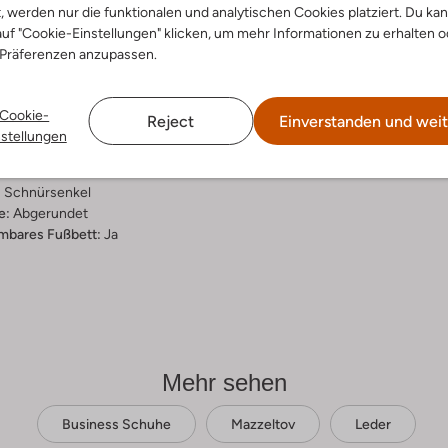
t, werden nur die funktionalen und analytischen Cookies platziert. Du ka
ensetzung &
uf "Cookie-Einstellungen" klicken, um mehr Informationen zu erhalten o
 Präferenzen anzupassen.
rm
Cookie-
Reject
Einverstanden und weit
ial:
Leder
nstellungen
al:
Leder
hle:
Gummi
:
Schnürsenkel
e:
Abgerundet
bares Fußbett:
Ja
Mehr sehen
Business Schuhe
Mazzeltov
Leder