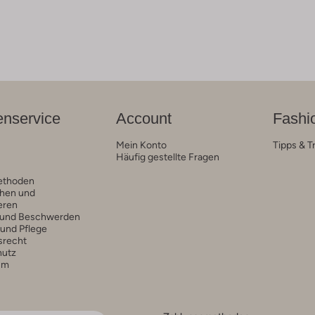
nservice
Account
Fashi
Mein Konto
Tipps & T
Häufig gestellte Fragen
ethoden
hen und
eren
 und Beschwerden
 und Pflege
srecht
hutz
um