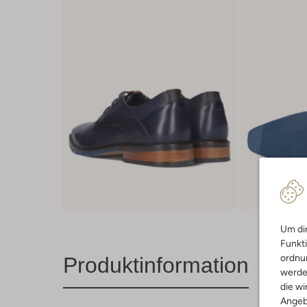
Um dir
Funkti
ordnun
Produktinformation
werde
die wi
Angeb