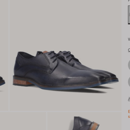
F
Ä
E
s