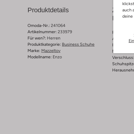
klicks
Produktdetails
Zusamm
auch a
deine
Passfo
Omoda-Nr.:
241064
Artikelnummer:
233979
Farbe :
Blau
Für wen?:
Herren
Außenmater
Ei
Produktkategorie:
Business Schuhe
Innenmateri
Marke:
Mazzeltov
Material So
Modellname:
Enzo
Verschluss
Schuhspitz
Herausnehm