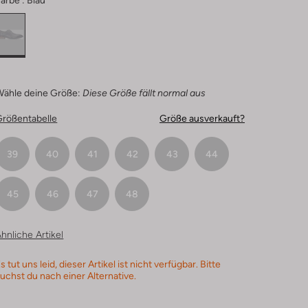
arbe :
Blau
Wähle deine Größe:
Diese Größe fällt normal aus
Größentabelle
Größe ausverkauft?
39
40
41
42
43
44
45
46
47
48
hnliche Artikel
s tut uns leid, dieser Artikel ist nicht verfügbar. Bitte
uchst du nach einer Alternative.