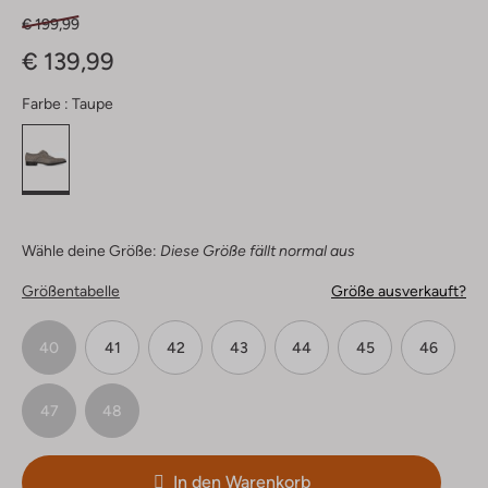
€ 199,99
€ 139,99
Farbe :
Taupe
Wähle deine Größe:
Diese Größe fällt normal aus
Größentabelle
Größe ausverkauft?
40
41
42
43
44
45
46
47
48
In den Warenkorb