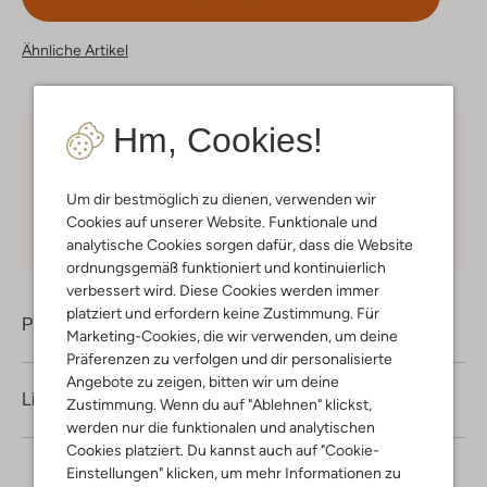
Ähnliche Artikel
Hm, Cookies!
Kostenloser Versand
ab € 75 für Club-Omoda
Mitglieder in Deutschland
Um dir bestmöglich zu dienen, verwenden wir
Kauf auf Rechnung
30 Tagen
Rückgaberecht
Cookies auf unserer Website. Funktionale und
analytische Cookies sorgen dafür, dass die Website
ordnungsgemäß funktioniert und kontinuierlich
verbessert wird. Diese Cookies werden immer
platziert und erfordern keine Zustimmung. Für
Produktinformation
Marketing-Cookies, die wir verwenden, um deine
Präferenzen zu verfolgen und dir personalisierte
Angebote zu zeigen, bitten wir um deine
Lieferung & Rückgabe
Zustimmung. Wenn du auf "Ablehnen" klickst,
werden nur die funktionalen und analytischen
Cookies platziert. Du kannst auch auf "Cookie-
Einstellungen" klicken, um mehr Informationen zu