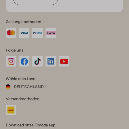
Zahlungsmethoden
Folge uns
Omoda
Omoda
Omoda
Omoda
Omoda
Wähle dein Land
Instagram
Facebook
TikTok
LinkedIn
YouTube
DEUTSCHLAND
Wähle
Versandmethoden
dein
Schließ
Land
Nederland
België
(Nederlands)
Download onze Omoda app