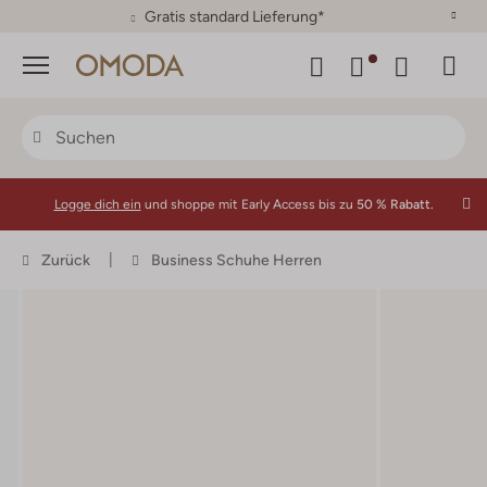
30 Tage Rückgaberecht
Menü
Logge dich ein
und shoppe mit Early Access bis zu
50 % Rabatt.
Zurück
Business Schuhe Herren