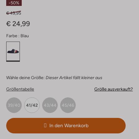
-50%
€ 49,95
€ 24,99
Farbe :
Blau
Wähle deine Größe:
Dieser Artikel fällt kleiner aus
Größentabelle
Größe ausverkauft?
39/40
41/42
43/44
45/46
In den Warenkorb