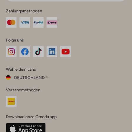
Zahlungsmethoden
Folge uns
Omoda
Omoda
Omoda
Omoda
Omoda
Wähle dein Land
Instagram
Facebook
TikTok
LinkedIn
YouTube
DEUTSCHLAND
Wähle
Versandmethoden
dein
Schließ
Land
Nederland
België
(Nederlands)
Download onze Omoda app
Belgique
(Français)
Deutschland