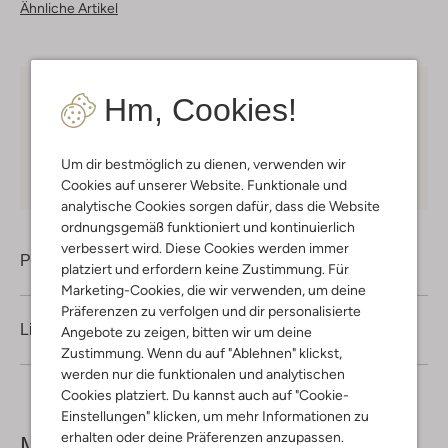
Ähnliche Artikel
Hm, Cookies!
Kostenloser Versand
ab € 75 für Club-Omoda
Mitglieder in Deutschland
Kauf auf Rechnung
30 Tagen
Rückgaberecht
Um dir bestmöglich zu dienen, verwenden wir
Cookies auf unserer Website. Funktionale und
analytische Cookies sorgen dafür, dass die Website
ordnungsgemäß funktioniert und kontinuierlich
verbessert wird. Diese Cookies werden immer
Produktinformation
platziert und erfordern keine Zustimmung. Für
Marketing-Cookies, die wir verwenden, um deine
Präferenzen zu verfolgen und dir personalisierte
Lieferung & Rückgabe
Angebote zu zeigen, bitten wir um deine
Zustimmung. Wenn du auf "Ablehnen" klickst,
werden nur die funktionalen und analytischen
Cookies platziert. Du kannst auch auf "Cookie-
Einstellungen" klicken, um mehr Informationen zu
erhalten oder deine Präferenzen anzupassen.
Mehr sehen