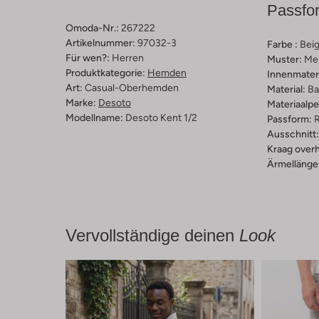
Passfo
Omoda-Nr.:
267222
Artikelnummer:
97032-3
Farbe :
Bei
Für wen?:
Herren
Muster:
Mel
Produktkategorie:
Hemden
Innenmateri
Art:
Casual-Oberhemden
Material:
Ba
Marke:
Desoto
Materiaalp
Modellname:
Desoto Kent 1/2
Passform:
R
Ausschnitt:
Kraag over
Ärmellänge
Vervollständige deinen
Look