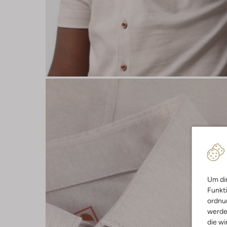
Um dir
Funkti
ordnun
werde
die wi