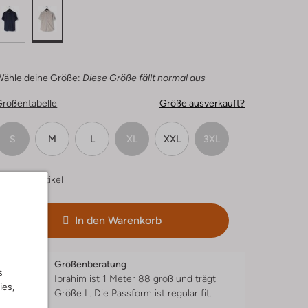
Wähle deine Größe:
Diese Größe fällt normal aus
Größentabelle
Größe ausverkauft?
S
M
L
XL
XXL
3XL
hnliche Artikel
In den Warenkorb
Größenberatung
s
Ibrahim ist 1 Meter 88 groß und trägt
ies,
Größe L.
Die Passform ist
regular fit
.