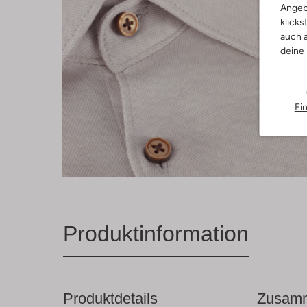
Angeb
klicks
auch a
deine
Ei
Produktinformation
Produktdetails
Zusamm