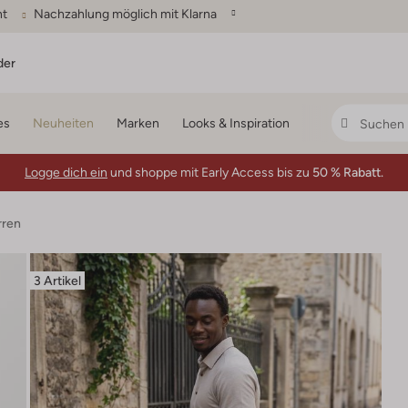
ht
Nachzahlung möglich mit Klarna
der
es
Neuheiten
Marken
Looks & Inspiration
Logge dich ein
und shoppe mit Early Access bis zu
50 % Rabatt.
ren
3 Artikel