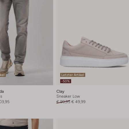
ikel
Letzter Artikel
-50%
da
Clay
ns
Sneaker Low
03,95
€ 99,95
€ 49,99