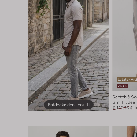
Letzter Art
-20%
Scotch & So
Slim Fit Jea
Entdecke den Look
€ 129,95
€ 1