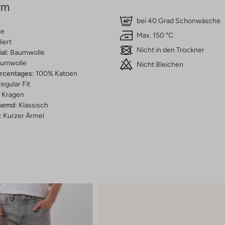
rm
bei 40 Grad Schonwäsche
ge
Max. 150 °C
iert
Nicht in den Trockner
al:
Baumwolle
umwolle
Nicht Bleichen
ercentages:
100% Katoen
egular Fit
Kragen
hemd:
Klassisch
:
Kurzer Ärmel