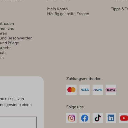
Mein Konto
Tipps & T
Häufig gestellte Fragen
ethoden
hen und
eren
 und Beschwerden
 und Pflege
srecht
hutz
um
Zahlungsmethoden
nd exklusiven
und gewinne einen
Folge uns
Omoda
Omoda
Omoda
Omoda
Om