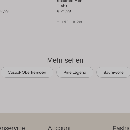
Selected Men
T-shirt
19,99
€ 29,99
+ mehr farben
Mehr sehen
Casual-Oberhemden
Pme Legend
Baumwolle
nservice
Account
Fashi