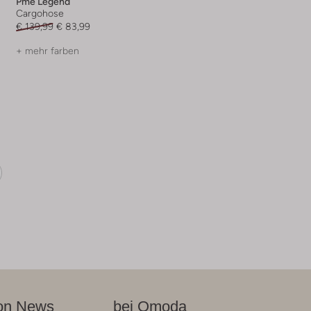
Pme Legend
Cargohose
€ 139,99
€ 83,99
+ mehr farben
on News
bei Omoda