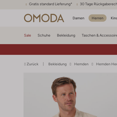
Gratis standard Lieferung*
30 Tage Rückgaberec
Damen
Herren
Kin
Sale
Schuhe
Bekleidung
Taschen & Accessoir
Zurück
Bekleidung
Hemden
Hemden Her