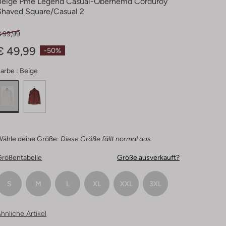
Beige Pme Legend Casual-Oberhemd Corduroy
Shaved Square/casual 2
€ 99,99
€ 49,99
-50%
arbe :
Beige
Wähle deine Größe:
Diese Größe fällt normal aus
Größentabelle
Größe ausverkauft?
S
M
L
XL
XXL
3XL
hnliche Artikel