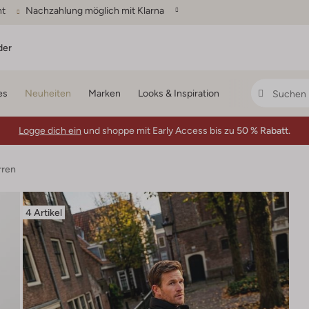
ht
Nachzahlung möglich mit Klarna
der
es
Neuheiten
Marken
Looks & Inspiration
Logge dich ein
und shoppe mit Early Access bis zu
50 % Rabatt.
ren
4 Artikel