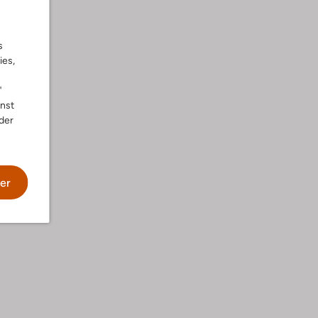
s
ies,
"
nnst
der
er