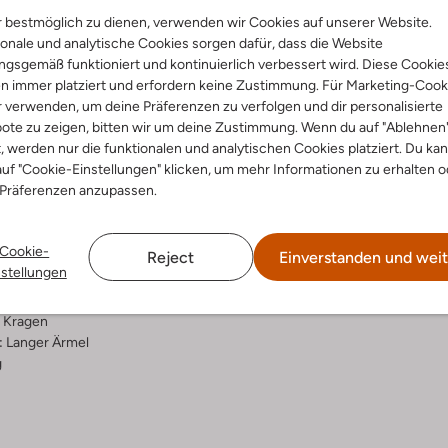
 bestmöglich zu dienen, verwenden wir Cookies auf unserer Website.
Lieferung & Rückgabe
onale und analytische Cookies sorgen dafür, dass die Website
gsgemäß funktioniert und kontinuierlich verbessert wird. Diese Cookie
n immer platziert und erfordern keine Zustimmung. Für Marketing-Cook
r verwenden, um deine Präferenzen zu verfolgen und dir personalisierte
ote zu zeigen, bitten wir um deine Zustimmung. Wenn du auf "Ablehnen
ensetzung &
t, werden nur die funktionalen und analytischen Cookies platziert. Du ka
rm
uf "Cookie-Einstellungen" klicken, um mehr Informationen zu erhalten o
 Präferenzen anzupassen.
ge
rade
Cookie-
Reject
Einverstanden und weit
al:
Baumwolle
nstellungen
umwolle
egular Fit
Kragen
:
Langer Ärmel
g