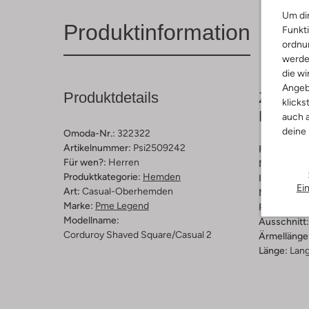
Um dir
Produktinformation
Funkti
ordnun
werde
die wi
Angeb
Produktdetails
Zusamm
klicks
Passfo
auch a
deine
Omoda-Nr.:
322322
Artikelnummer:
Psi2509242
Farbe :
Bei
Für wen?:
Herren
Muster:
Ge
Produktkategorie:
Hemden
Innenmateri
Ei
Art:
Casual-Oberhemden
Material:
Ba
Marke:
Pme Legend
Passform:
R
Modellname:
Ausschnitt:
Corduroy Shaved Square/casual 2
Ärmellänge
Länge:
Lan