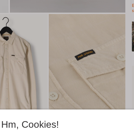
E
s
Hm, Cookies!