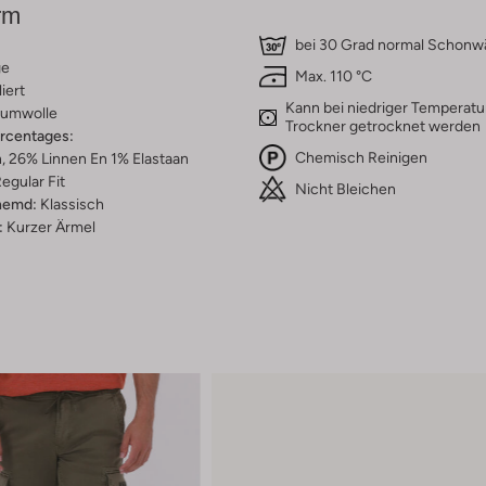
rm
bei 30 Grad normal Schon
ge
Max. 110 °C
iert
Kann bei niedriger Temperatu
umwolle
Trockner getrocknet werden
ercentages:
Chemisch Reinigen
 26% Linnen En 1% Elastaan
egular Fit
Nicht Bleichen
hemd:
Klassisch
:
Kurzer Ärmel