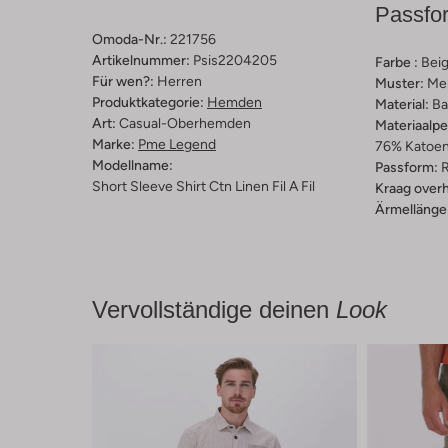
Passfo
Omoda-Nr.:
221756
Artikelnummer:
Psis2204205
Farbe :
Bei
Für wen?:
Herren
Muster:
Mel
Produktkategorie:
Hemden
Material:
Ba
Art:
Casual-Oberhemden
Materiaalp
Marke:
Pme Legend
76% Katoen,
Modellname:
Passform:
R
Short Sleeve Shirt Ctn Linen Fil A Fil
Kraag over
Ärmellänge
Vervollständige deinen
Look