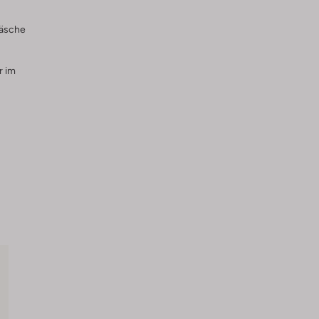
wäsche
r im