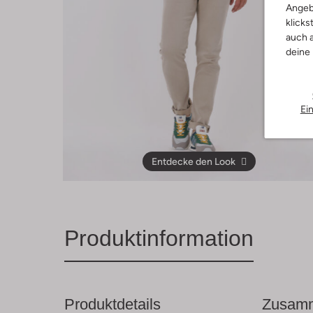
Angeb
klicks
auch a
deine
Ei
Entdecke den Look
Produktinformation
Produktdetails
Zusamm