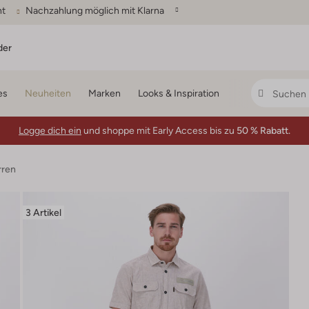
ht
Nachzahlung möglich mit Klarna
der
es
Neuheiten
Marken
Looks & Inspiration
Logge dich ein
und shoppe mit Early Access bis zu
50 % Rabatt.
ren
3 Artikel