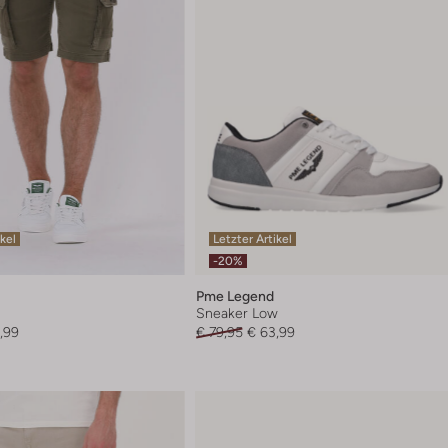
ikel
Letzter Artikel
-20%
Pme Legend
Sneaker Low
,99
€ 79,95
€ 63,99