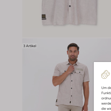
3 Artikel
Um dir
Funkti
ordnun
werde
die wi