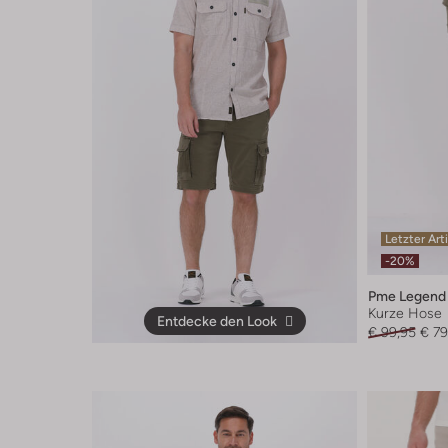
Letzter Art
-20%
Pme Legend
Kurze Hose
Entdecke den Look
€ 99,95
€ 79