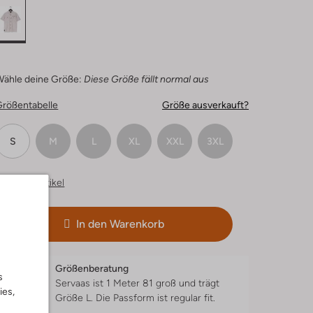
Wähle deine Größe:
Diese Größe fällt normal aus
Größentabelle
Größe ausverkauft?
S
M
L
XL
XXL
3XL
hnliche Artikel
In den Warenkorb
Größenberatung
s
Servaas ist 1 Meter 81 groß und trägt
ies,
Größe L.
Die Passform ist
regular fit
.