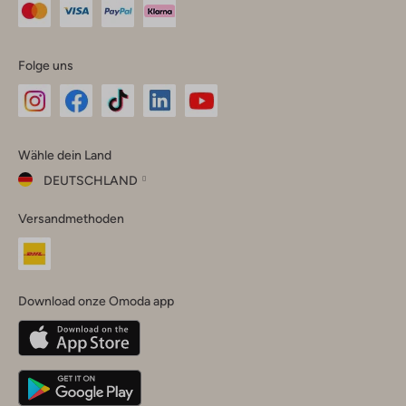
Folge uns
Omoda
Omoda
Omoda
Omoda
Omoda
Wähle dein Land
Instagram
Facebook
TikTok
LinkedIn
YouTube
DEUTSCHLAND
Wähle
Versandmethoden
dein
Schließ
Land
Nederland
België
(Nederlands)
Download onze Omoda app
Belgique
(Français)
Deutschland