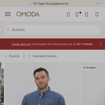
30 Tage Rückgaberecht
Menü
Logge dich ein
und shoppe mit Early Access bis zu
50 % Rabatt.
Zurück
Hemden Herren
4 Artikel