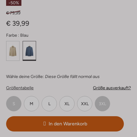
-50%
€ 79,99
€ 39,99
Farbe :
Blau
Wähle deine Größe:
Diese Größe fällt normal aus
Größentabelle
Größe ausverkauft?
S
M
L
XL
XXL
3XL
In den Warenkorb