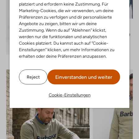
platziert und erfordern keine Zustimmung. Für
Letzter Artikel
Marketing-Cookies, die wir verwenden, um deine
-40%
Präferenzen zu verfolgen und dir personalisierte
Pme Legend
Angebote zu zeigen, bitten wir um deine
T-shirt
Zustimmung. Wenn du auf "Ablehnen" klickst,
€ 39,99
€ 23,99
werden nur die funktionalen und analytischen
Cookies platziert. Du kannst auch auf "Cookie-
+ mehr farben
Entdecke den Look
Einstellungen" klicken, um mehr Informationen zu
erhalten oder deine Präferenzen anzupassen.
Einverstanden und weiter
Reject
Cookie-Einstellungen