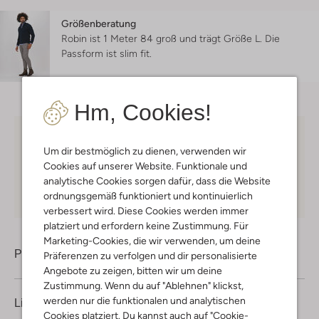
Größenberatung
Robin ist 1 Meter 84 groß und trägt Größe L.
Die
Passform ist
slim fit
.
Hm, Cookies!
Kostenloser Versand
ab € 75 für Club-Omoda
Um dir bestmöglich zu dienen, verwenden wir
Mitglieder in Deutschland
Cookies auf unserer Website. Funktionale und
Kauf auf Rechnung
30 Tagen
Rückgaberecht
analytische Cookies sorgen dafür, dass die Website
ordnungsgemäß funktioniert und kontinuierlich
verbessert wird. Diese Cookies werden immer
platziert und erfordern keine Zustimmung. Für
Marketing-Cookies, die wir verwenden, um deine
Produktinformation
Präferenzen zu verfolgen und dir personalisierte
Angebote zu zeigen, bitten wir um deine
Zustimmung. Wenn du auf "Ablehnen" klickst,
werden nur die funktionalen und analytischen
Lieferung & Rückgabe
Cookies platziert. Du kannst auch auf "Cookie-