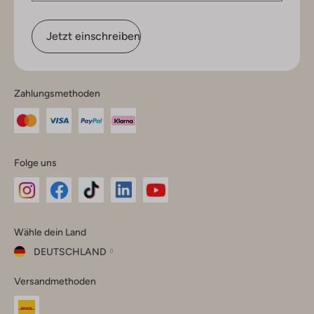
Jetzt einschreiben
Zahlungsmethoden
Folge uns
Omoda
Omoda
Omoda
Omoda
Omoda
Wähle dein Land
Instagram
Facebook
TikTok
LinkedIn
YouTube
DEUTSCHLAND
Wähle
Versandmethoden
dein
Schließ
Land