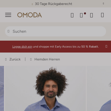
30 Tage Rückgaberecht
Menü
Logge dich ein
und shoppe mit Early Access bis zu
50 % Rabatt.
Zurück
Hemden Herren