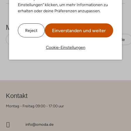
Einstellungen" klicken, um mehr Informationen zu
erhalten oder deine Präferenzen anzupassen.
Mehr sehen
Einverstanden und weiter
Reject
Business Hemden
Porto Milano
Baumwolle
Cookie-Einstellungen
Kontakt
Montag - Freitag 09:00 - 17:00 uur
info@omoda.de