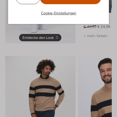
Letzter Artikel
-50%
Cookie-Einstellungen
Tommy Hilfiger
T-shirt
€ 49,99
€ 24,99
+ mehr farben
Entdecke den Look