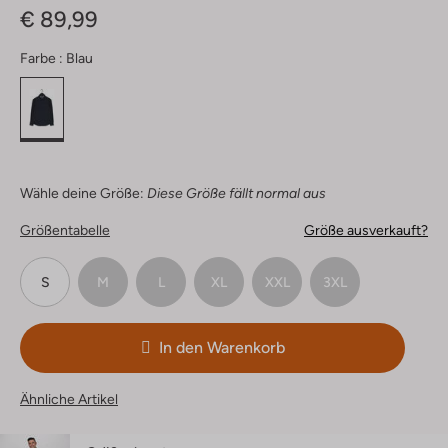
€ 89,99
Farbe :
Blau
Wähle deine Größe:
Diese Größe fällt normal aus
Größentabelle
Größe ausverkauft?
S
M
L
XL
XXL
3XL
In den Warenkorb
Ähnliche Artikel