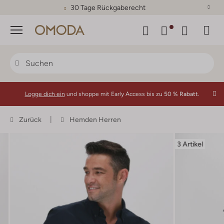
30 Tage Rückgaberecht
Menü
Logge dich ein
und shoppe mit Early Access bis zu
50 % Rabatt.
Zurück
Hemden Herren
3 Artikel