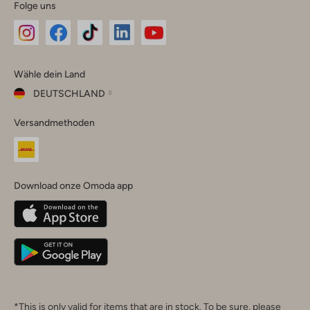
Folge uns
Omoda
Omoda
Omoda
Omoda
Omoda
Wähle dein Land
Instagram
Facebook
TikTok
LinkedIn
YouTube
DEUTSCHLAND
Wähle
Versandmethoden
dein
Schließ
Land
Nederland
België
(Nederlands)
Download onze Omoda app
Belgique
(Français)
Deutschland
*This is only valid for items that are in stock. To be sure, please