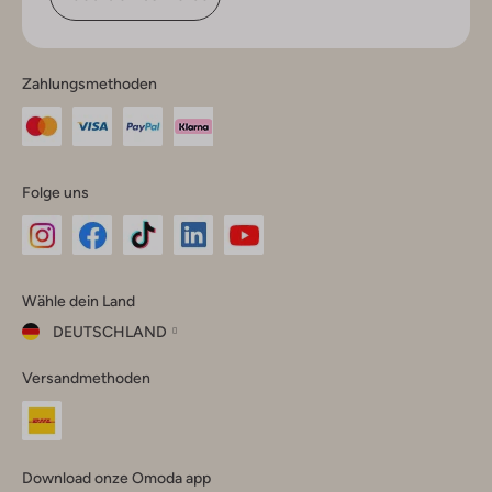
Zahlungsmethoden
Folge uns
Omoda
Omoda
Omoda
Omoda
Omoda
Wähle dein Land
Instagram
Facebook
TikTok
LinkedIn
YouTube
DEUTSCHLAND
Wähle
Versandmethoden
dein
Schließ
Land
Nederland
België
(Nederlands)
Download onze Omoda app