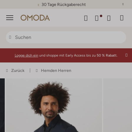
30 Tage Rückgaberecht
Menü
Logge dich ein
und shoppe mit Early Access bis zu
50 % Rabatt.
Zurück
Hemden Herren