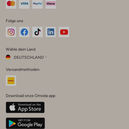
Folge uns
Omoda
Omoda
Omoda
Omoda
Omoda
Wähle dein Land
Instagram
Facebook
TikTok
LinkedIn
YouTube
DEUTSCHLAND
Wähle
Versandmethoden
dein
Schließ
Land
Nederland
België
(Nederlands)
Download onze Omoda app
Belgique
(Français)
Deutschland