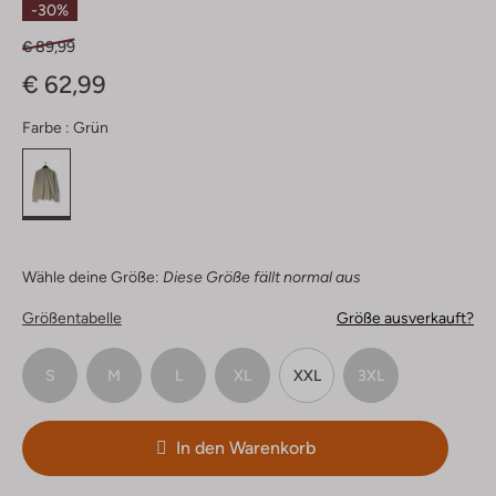
-30%
€ 89,99
€ 62,99
Farbe :
Grün
Wähle deine Größe:
Diese Größe fällt normal aus
Größentabelle
Größe ausverkauft?
S
M
L
XL
XXL
3XL
In den Warenkorb