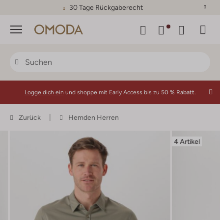
30 Tage Rückgaberecht
Menü
Logge dich ein
und shoppe mit Early Access bis zu
50 % Rabatt.
Zurück
Hemden Herren
4 Artikel