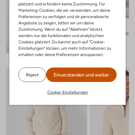
platziert und erfordern keine Zustimmung. Für
Letzter Artikel
Marketing-Cookies, die wir verwenden, um deine
-40%
Präferenzen zu verfolgen und dir personalisierte
Cast Iron
Angebote zu zeigen, bitten wir um deine
Pullover
Zustimmung. Wenn du auf "Ablehnen" klickst,
€ 109,99
€ 65,99
werden nur die funktionalen und analytischen
Cookies platziert. Du kannst auch auf "Cookie-
Entdecke den Look
Einstellungen" klicken, um mehr Informationen zu
erhalten oder deine Präferenzen anzupassen.
Einverstanden und weiter
Reject
Cookie-Einstellungen