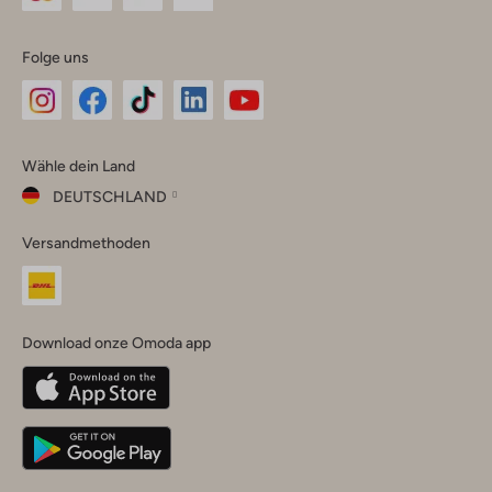
Folge uns
Omoda
Omoda
Omoda
Omoda
Omoda
Wähle dein Land
Instagram
Facebook
TikTok
LinkedIn
YouTube
DEUTSCHLAND
Wähle
Versandmethoden
dein
Schließ
Land
Nederland
België
(Nederlands)
Download onze Omoda app
Belgique
(Français)
Deutschland