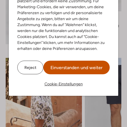
platziert und erfordern keine Zustimmung. Für
Letzter Artikel
Marketing-Cookies, die wir verwenden, um deine
-20%
Präferenzen zu verfolgen und dir personalisierte
Desoto
Angebote zu zeigen, bitten wir um deine
Kurze Hose
Zustimmung. Wenn du auf "Ablehnen" klickst,
€ 69,99
€ 55,99
werden nur die funktionalen und analytischen
Cookies platziert. Du kannst auch auf "Cookie-
Entdecke den Look
Einstellungen" klicken, um mehr Informationen zu
erhalten oder deine Präferenzen anzupassen.
Einverstanden und weiter
Reject
Cookie-Einstellungen