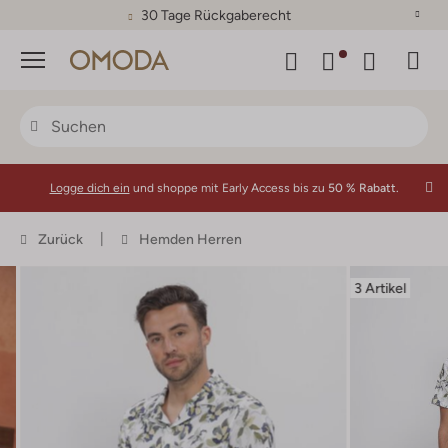
30 Tage Rückgaberecht
Menü
Logge dich ein
und shoppe mit Early Access bis zu
50 % Rabatt.
Zurück
Hemden Herren
3 Artikel