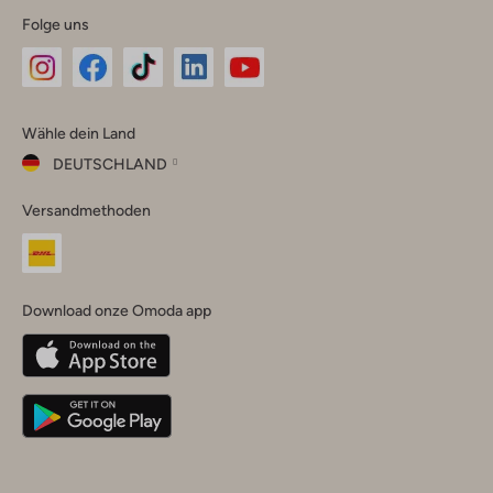
Folge uns
Omoda
Omoda
Omoda
Omoda
Omoda
Wähle dein Land
Instagram
Facebook
TikTok
LinkedIn
YouTube
DEUTSCHLAND
Wähle
Versandmethoden
dein
Schließ
Land
Nederland
België
(Nederlands)
Download onze Omoda app
Belgique
(Français)
Deutschland