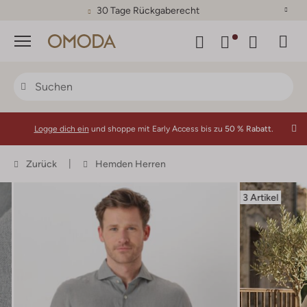
30 Tage Rückgaberecht
Menü
Logge dich ein
und shoppe mit Early Access bis zu
50 % Rabatt.
Zurück
Hemden Herren
3 Artikel