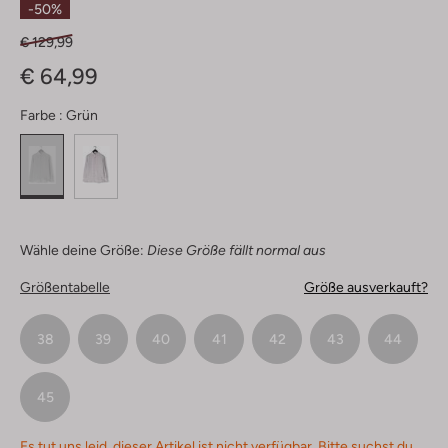
-50%
€ 129,99
€ 64,99
Farbe :
Grün
Wähle deine Größe:
Diese Größe fällt normal aus
Größentabelle
Größe ausverkauft?
38
39
40
41
42
43
44
45
Es tut uns leid, dieser Artikel ist nicht verfügbar. Bitte suchst du