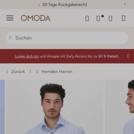
30 Tage Rückgaberecht
Menü
Logge dich ein
und shoppe mit Early Access bis zu
50 % Rabatt.
Zurück
Hemden Herren