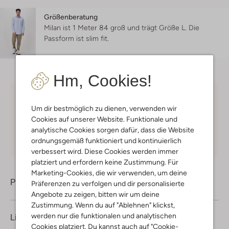
Größenberatung
Milan ist 1 Meter 84 groß und trägt Größe L.
Die
Passform ist
slim fit
.
Hm, Cookies!
Kostenloser Versand
ab € 75 für Club-Omoda
Um dir bestmöglich zu dienen, verwenden wir
Mitglieder in Deutschland
Cookies auf unserer Website. Funktionale und
Kauf auf Rechnung
30 Tagen
Rückgaberecht
analytische Cookies sorgen dafür, dass die Website
ordnungsgemäß funktioniert und kontinuierlich
verbessert wird. Diese Cookies werden immer
platziert und erfordern keine Zustimmung. Für
Marketing-Cookies, die wir verwenden, um deine
Produktinformation
Präferenzen zu verfolgen und dir personalisierte
Angebote zu zeigen, bitten wir um deine
Zustimmung. Wenn du auf "Ablehnen" klickst,
werden nur die funktionalen und analytischen
Lieferung & Rückgabe
Cookies platziert. Du kannst auch auf "Cookie-