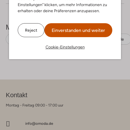
Einstellungen" klicken, um mehr Informationen zu
erhalten oder deine Präferenzen anzupassen.
Mehr sehen
Einverstanden und weiter
Reject
Business Hemden
Porto Milano
Baumwolle
Cookie-Einstellungen
Kontakt
Montag - Freitag 09:00 - 17:00 uur
info@omoda.de