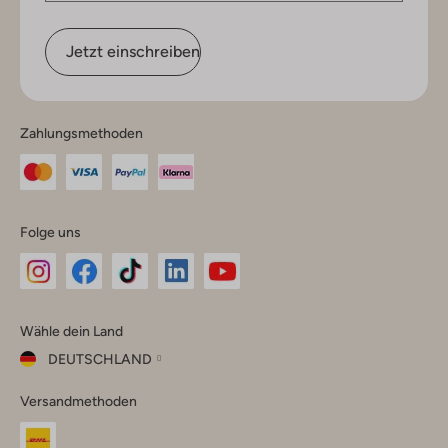
Jetzt einschreiben
Zahlungsmethoden
Folge uns
Omoda
Omoda
Omoda
Omoda
Omoda
Wähle dein Land
Instagram
Facebook
TikTok
LinkedIn
YouTube
DEUTSCHLAND
Wähle
Versandmethoden
dein
Schließ
Land