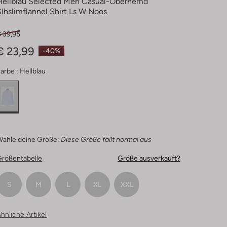
Hellblau Selected Men Casual-Oberhemd
Slhslimflannel Shirt Ls W Noos
€ 39,95
€ 23,99
-40%
arbe :
Hellblau
Wähle deine Größe:
Diese Größe fällt normal aus
Größentabelle
Größe ausverkauft?
S
M
L
XL
XXL
hnliche Artikel