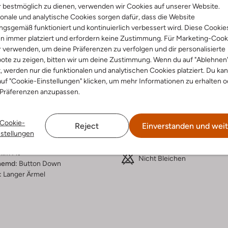
 bestmöglich zu dienen, verwenden wir Cookies auf unserer Website.
onale und analytische Cookies sorgen dafür, dass die Website
Lieferung & Rückgabe
gsgemäß funktioniert und kontinuierlich verbessert wird. Diese Cookie
n immer platziert und erfordern keine Zustimmung. Für Marketing-Cook
r verwenden, um deine Präferenzen zu verfolgen und dir personalisierte
ote zu zeigen, bitten wir um deine Zustimmung. Wenn du auf "Ablehnen
ensetzung &
Waschanleitung
t, werden nur die funktionalen und analytischen Cookies platziert. Du ka
uf "Cookie-Einstellungen" klicken, um mehr Informationen zu erhalten o
rm
 Präferenzen anzupassen.
bei 40 Grad normal Schon
blau
Max. 150 °C
iert
Cookie-
Reject
Einverstanden und weit
Nicht in den Trockner
umwolle
nstellungen
ercentages:
100% Katoen
Chemisch Reinigen
lim Fit
Nicht Bleichen
hemd:
Button Down
:
Langer Ärmel