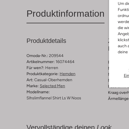
Um dir
Funkti
Produktinformation
ordnun
werde
die wi
Angeb
Produktdetails
Zusamm
klicks
auch a
Passfo
deine
Omoda-Nr.:
209544
Artikelnummer:
16074464
Farbe :
Hell
Für wen?:
Herren
Muster:
Mel
Produktkategorie:
Hemden
Material:
Ba
Ei
Art:
Casual-Oberhemden
Materiaalp
Marke:
Selected Men
Passform:
S
Modellname:
Kraag over
Slhslimflannel Shirt Ls W Noos
Ärmellänge
Vervollständige deinen
Look