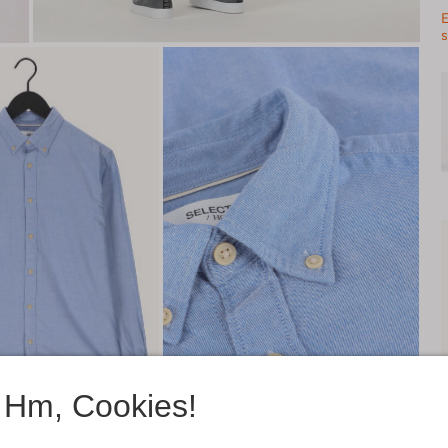
E
s
Hm, Cookies!