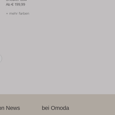
Ab
€ 199,99
+ mehr farben
on News
bei Omoda