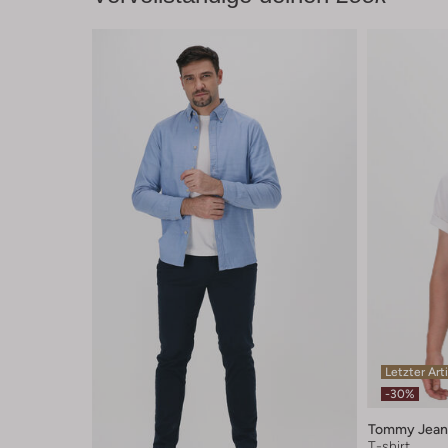
Letzter Art
-30%
Tommy Jean
T-shirt