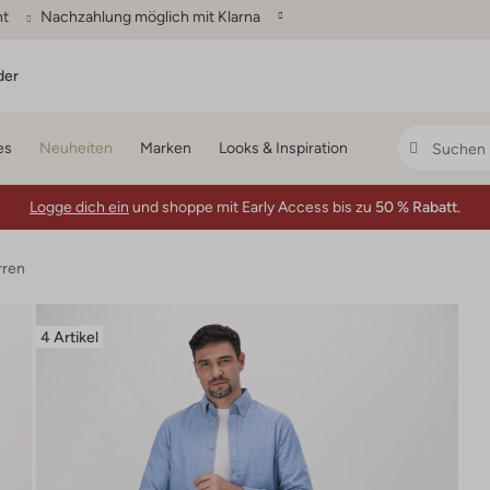
ht
Nachzahlung möglich mit Klarna
der
es
Neuheiten
Marken
Looks & Inspiration
Logge dich ein
und shoppe mit Early Access bis zu
50 % Rabatt.
ren
4 Artikel