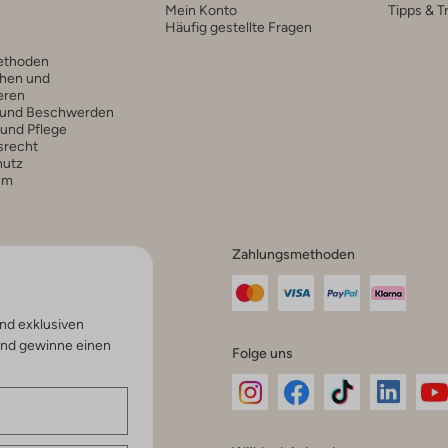
Mein Konto
Tipps & T
Häufig gestellte Fragen
ethoden
hen und
eren
 und Beschwerden
 und Pflege
srecht
hutz
um
Zahlungsmethoden
nd exklusiven
und gewinne einen
Folge uns
Omoda
Omoda
Omoda
Omoda
Om