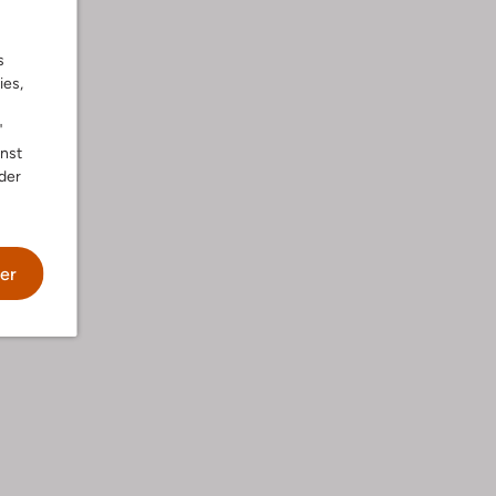
s
ies,
"
nnst
der
wäsche
er