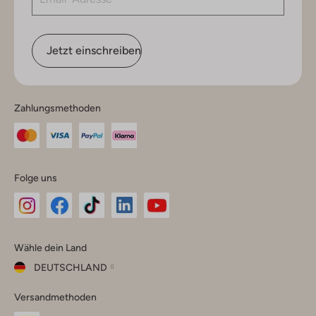
Jetzt einschreiben
Zahlungsmethoden
Folge uns
Omoda
Omoda
Omoda
Omoda
Omoda
Wähle dein Land
Instagram
Facebook
TikTok
LinkedIn
YouTube
DEUTSCHLAND
Wähle
Versandmethoden
dein
Schließ
Land