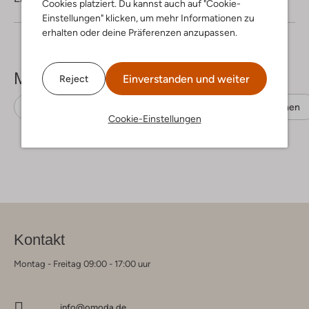
Cookies platziert. Du kannst auch auf "Cookie-
Einstellungen" klicken, um mehr Informationen zu
erhalten oder deine Präferenzen anzupassen.
Mehr sehen
Einverstanden und weiter
Reject
Casual-Oberhemden
Tommy Hilfiger
Leinen
Cookie-Einstellungen
Kontakt
Montag - Freitag 09:00 - 17:00 uur
info@omoda.de