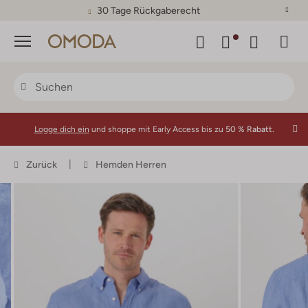
30 Tage Rückgaberecht
Menü
Logge dich ein
und shoppe mit Early Access bis zu
50 % Rabatt.
Zurück
Hemden Herren