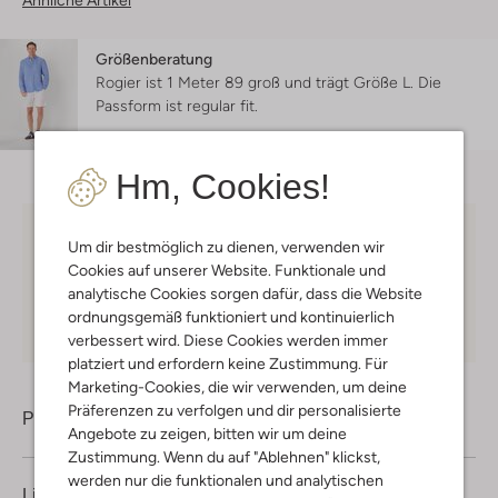
Ähnliche Artikel
Größenberatung
Rogier ist 1 Meter 89 groß und trägt Größe L.
Die
Passform ist
regular fit
.
Hm, Cookies!
Kostenloser Versand
ab € 75 für Club-Omoda
Um dir bestmöglich zu dienen, verwenden wir
Mitglieder in Deutschland
Cookies auf unserer Website. Funktionale und
analytische Cookies sorgen dafür, dass die Website
Kauf auf Rechnung
30 Tagen
Rückgaberecht
ordnungsgemäß funktioniert und kontinuierlich
verbessert wird. Diese Cookies werden immer
platziert und erfordern keine Zustimmung. Für
Marketing-Cookies, die wir verwenden, um deine
Präferenzen zu verfolgen und dir personalisierte
Produktinformation
Angebote zu zeigen, bitten wir um deine
Zustimmung. Wenn du auf "Ablehnen" klickst,
werden nur die funktionalen und analytischen
Lieferung & Rückgabe