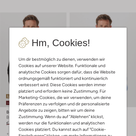
Hm, Cookies!
Um dir bestmöglich zu dienen, verwenden wir
Cookies auf unserer Website. Funktionale und
analytische Cookies sorgen dafür, dass die Website
ordnungsgemäß funktioniert und kontinuierlich
verbessert wird. Diese Cookies werden immer
platziert und erfordern keine Zustimmung. Für
Letzter Artikel
Letzter Artikel
Marketing-Cookies, die wir verwenden, um deine
-30%
-40%
Präferenzen zu verfolgen und dir personalisierte
Angebote zu zeigen, bitten wir um deine
Boss Black
Boss Black
Zustimmung. Wenn du auf "Ablehnen" klickst,
Business Hemd
Business Hemd
werden nur die funktionalen und analytischen
€ 89,99
€ 62,99
€ 89,99
€ 53,99
Cookies platziert. Du kannst auch auf "Cookie-
+ mehr farben
+ mehr farben
Einstellungen" klicken, um mehr Informationen zu