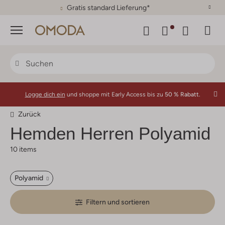
30 Tage Rückgaberecht
Menü
Logge dich ein
und shoppe mit Early Access bis zu
50 % Rabatt.
Zurück
Hemden Herren Polyamid
10 items
Polyamid
Filtern und sortieren