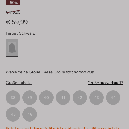
-50%
€ 119,95
€ 59,99
Farbe :
Schwarz
Wähle deine Größe:
Diese Größe fällt normal aus
Größentabelle
Größe ausverkauft?
38
39
40
41
42
43
44
45
46
Es tut uns leid, dieser Artikel ist nicht verfügbar. Bitte suchst du