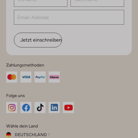
Jetzt einschreiben
Zahlungsmethoden
Folge uns
Omoda
Omoda
Omoda
Omoda
Omoda
Wähle dein Land
Instagram
Facebook
TikTok
LinkedIn
YouTube
DEUTSCHLAND