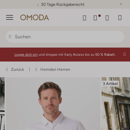
30 Tage Rückgaberecht
Menü
Logge dich ein
und shoppe mit Early Access bis zu
50 % Rabatt.
Zurück
Hemden Herren
3 Artikel