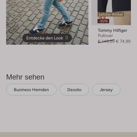
Letzter Artikel
-50%
Tommy Hilfiger
Pullover
Entdecke den Look
€ 149,99
€ 74,99
Mehr sehen
Business Hemden
Desoto
Jersey