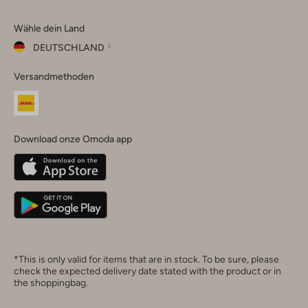
Omoda
Omoda
Omoda
Omoda
Omoda
Wähle dein Land
Instagram
Facebook
TikTok
LinkedIn
YouTube
DEUTSCHLAND
Wähle
Versandmethoden
dein
Schließ
Land
Nederland
België
(Nederlands)
Download onze Omoda app
Belgique
(Français)
Deutschland
*This is only valid for items that are in stock. To be sure, please
check the expected delivery date stated with the product or in
the shoppingbag.