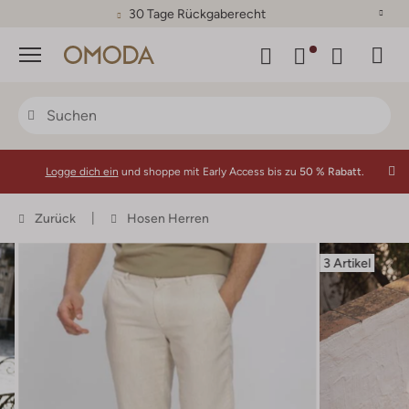
30 Tage Rückgaberecht
Menü
Logge dich ein
und shoppe mit Early Access bis zu
50 % Rabatt.
Zurück
Hosen Herren
3 Artikel