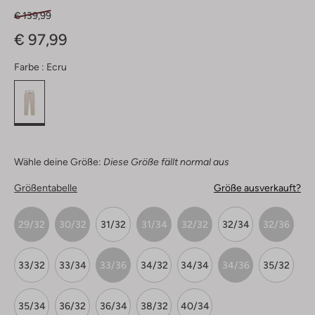
€ 139,99
€ 97,99
Farbe :
Ecru
Wähle deine Größe:
Diese Größe fällt normal aus
Größentabelle
Größe ausverkauft?
29/32
30/32
31/32
31/34
32/32
32/34
32/36
33/32
33/34
33/36
34/32
34/34
34/36
35/32
35/34
36/32
36/34
38/32
40/34