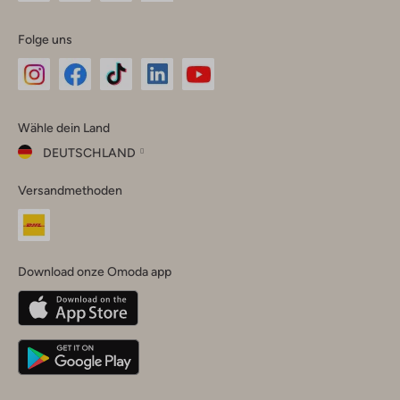
Folge uns
Omoda
Omoda
Omoda
Omoda
Omoda
Wähle dein Land
Instagram
Facebook
TikTok
LinkedIn
YouTube
DEUTSCHLAND
Wähle
Versandmethoden
dein
Schließ
Land
Nederland
België
(Nederlands)
Download onze Omoda app
Belgique
(Français)
Deutschland