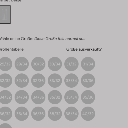
arbe :
Beige
Wähle deine Größe:
Diese Größe fällt normal aus
Größentabelle
Größe ausverkauft?
29/32
29/34
30/32
30/34
31/32
31/34
32/32
32/34
32/36
33/32
33/34
33/36
34/32
34/34
34/36
35/32
35/34
35/36
36/32
36/34
36/36
38/32
38/34
40/32