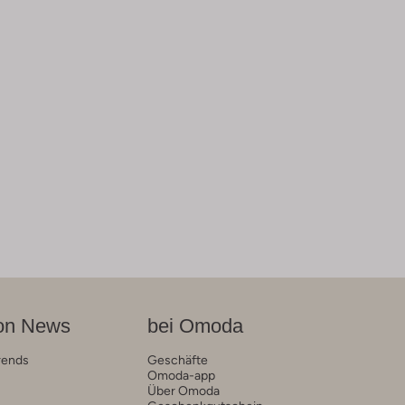
on News
bei Omoda
rends
Geschäfte
Omoda-app
Über Omoda