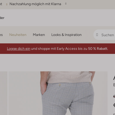
ht
Nachzahlung möglich mit Klarna
der
es
Neuheiten
Marken
Looks & Inspiration
Logge dich ein
und shoppe mit Early Access bis zu
50 % Rabatt.
€