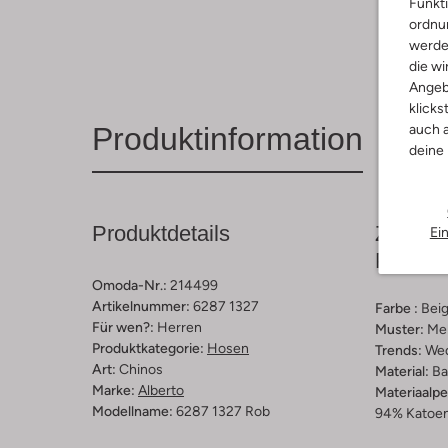
Funkti
ordnun
werde
die wi
Angeb
klicks
auch a
Produktinformation
deine
Produktdetails
Zusamm
Ei
Passfo
Omoda-Nr.:
214499
Artikelnummer:
6287 1327
Farbe :
Bei
Für wen?:
Herren
Muster:
Mel
Produktkategorie:
Hosen
Trends:
We
Art:
Chinos
Material:
Ba
Marke:
Alberto
Materiaalp
Modellname:
6287 1327 Rob
94% Katoen