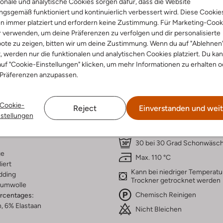
onale und analytische Cookies sorgen dafür, dass die Website
gsgemäß funktioniert und kontinuierlich verbessert wird. Diese Cookie
n immer platziert und erfordern keine Zustimmung. Für Marketing-Cook
r verwenden, um deine Präferenzen zu verfolgen und dir personalisierte
ote zu zeigen, bitten wir um deine Zustimmung. Wenn du auf "Ablehnen
t, werden nur die funktionalen und analytischen Cookies platziert. Du ka
uf "Cookie-Einstellungen" klicken, um mehr Informationen zu erhalten o
Lieferung & Rückgabe
 Präferenzen anzupassen.
Cookie-
Reject
Einverstanden und weit
ensetzung &
Waschanleitung
nstellungen
rm
30 bei 30 Grad Schonwäsc
ge
Max. 110 °C
iert
Kann bei niedriger Temperatu
dding
Trockner getrocknet werden
umwolle
Chemisch Reinigen
ercentages:
, 6% Elastaan
Nicht Bleichen