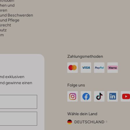
ethoden
hen und
eren
 und Beschwerden
 und Pflege
srecht
hutz
um
Zahlungsmethoden
nd exklusiven
und gewinne einen
Folge uns
Omoda
Omoda
Omoda
Omoda
Om
Wähle dein Land
Instagram
Facebook
TikTok
LinkedI
Yo
DEUTSCHLAND
Wähle