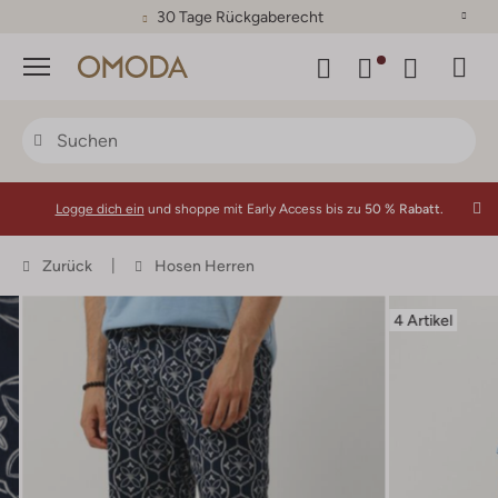
30 Tage Rückgaberecht
Menü
Logge dich ein
und shoppe mit Early Access bis zu
50 % Rabatt.
Zurück
Hosen Herren
4 Artikel