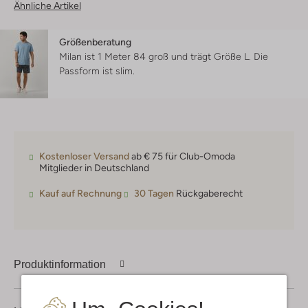
Ähnliche Artikel
Größenberatung
Milan ist 1 Meter 84 groß und trägt Größe L.
Die
Passform ist
slim
.
Kostenloser Versand
ab € 75 für Club-Omoda
Mitglieder in Deutschland
Kauf auf Rechnung
30 Tagen
Rückgaberecht
Produktinformation